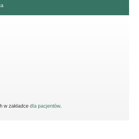
ia
ch w zakładce
dla pacjentów
.