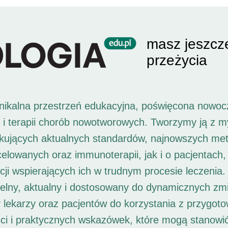
masz jeszcz
przeżycia
unikalna przestrzeń edukacyjna, poświęcona nowoc
i i terapii chorób nowotworowych. Tworzymy ją z 
ukujących aktualnych standardów, najnowszych met
 celowanych oraz immunoterapii, jak i o pacjentach,
ji wspierających ich w trudnym procesie leczenia. 
elny, aktualny i dostosowany do dynamicznych zm
 lekarzy oraz pacjentów do korzystania z przygot
ści i praktycznych wskazówek, które mogą stanowi