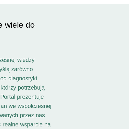
e wiele do
zesnej wiedzy
myślą zarówno
od diagnostyki
 którzy potrzebują
Portal prezentuje
ian we współczesnej
owanych przez nas
ć realne wsparcie na