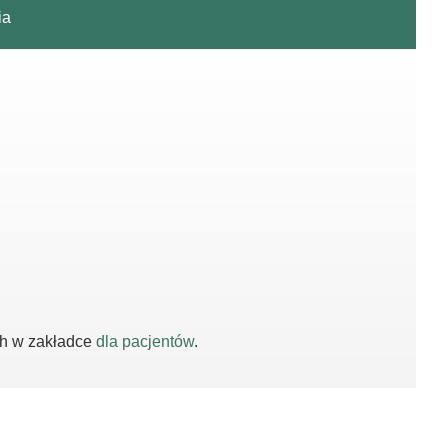
ia
ch w zakładce
dla pacjentów
.