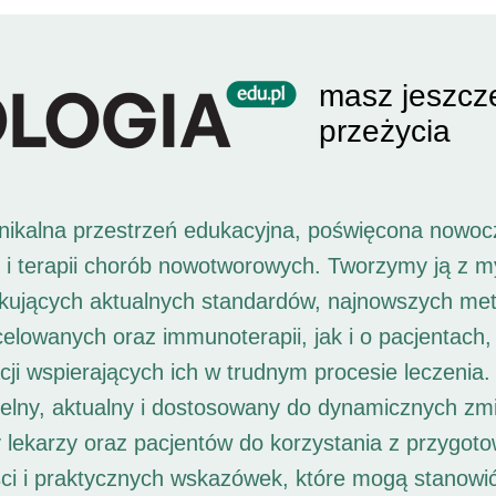
masz jeszcz
przeżycia
unikalna przestrzeń edukacyjna, poświęcona nowoc
i i terapii chorób nowotworowych. Tworzymy ją z 
ukujących aktualnych standardów, najnowszych met
 celowanych oraz immunoterapii, jak i o pacjentach,
ji wspierających ich w trudnym procesie leczenia. 
elny, aktualny i dostosowany do dynamicznych zm
 lekarzy oraz pacjentów do korzystania z przygot
ści i praktycznych wskazówek, które mogą stanowi