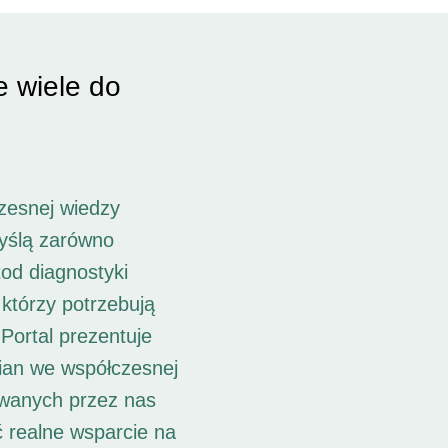
e wiele do
zesnej wiedzy
myślą zarówno
od diagnostyki
 którzy potrzebują
Portal prezentuje
ian we współczesnej
owanych przez nas
ć realne wsparcie na