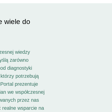
e wiele do
zesnej wiedzy
myślą zarówno
od diagnostyki
 którzy potrzebują
Portal prezentuje
ian we współczesnej
owanych przez nas
ć realne wsparcie na