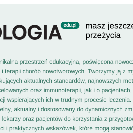
masz jeszcz
przeżycia
unikalna przestrzeń edukacyjna, poświęcona nowoc
i i terapii chorób nowotworowych. Tworzymy ją z 
ukujących aktualnych standardów, najnowszych met
 celowanych oraz immunoterapii, jak i o pacjentach,
ji wspierających ich w trudnym procesie leczenia. 
elny, aktualny i dostosowany do dynamicznych zm
 lekarzy oraz pacjentów do korzystania z przygot
ści i praktycznych wskazówek, które mogą stanowi