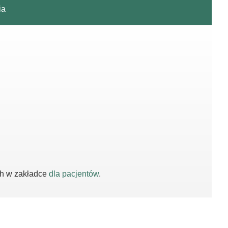
ia
ch w zakładce
dla pacjentów
.