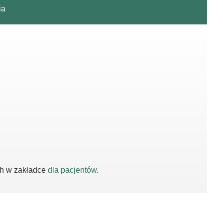
ia
ch w zakładce
dla pacjentów
.