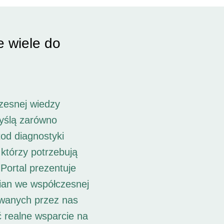
e wiele do
zesnej wiedzy
myślą zarówno
od diagnostyki
 którzy potrzebują
Portal prezentuje
ian we współczesnej
owanych przez nas
ć realne wsparcie na