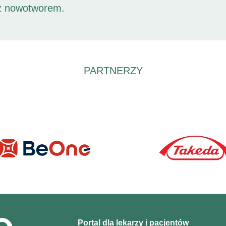
 z nowotworem.
PARTNERZY
Portal dla lekarzy i pacjentów