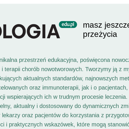
masz jeszcz
przeżycia
unikalna przestrzeń edukacyjna, poświęcona nowoc
i i terapii chorób nowotworowych. Tworzymy ją z 
ukujących aktualnych standardów, najnowszych met
 celowanych oraz immunoterapii, jak i o pacjentach,
ji wspierających ich w trudnym procesie leczenia. 
elny, aktualny i dostosowany do dynamicznych zm
 lekarzy oraz pacjentów do korzystania z przygot
ści i praktycznych wskazówek, które mogą stanowi