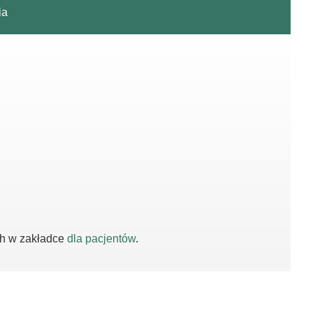
ia
ch w zakładce
dla pacjentów
.