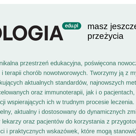
masz jeszcz
przeżycia
unikalna przestrzeń edukacyjna, poświęcona nowoc
i i terapii chorób nowotworowych. Tworzymy ją z 
ukujących aktualnych standardów, najnowszych met
 celowanych oraz immunoterapii, jak i o pacjentach,
ji wspierających ich w trudnym procesie leczenia. 
elny, aktualny i dostosowany do dynamicznych zm
 lekarzy oraz pacjentów do korzystania z przygot
ści i praktycznych wskazówek, które mogą stanowi