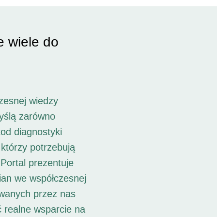
e wiele do
zesnej wiedzy
myślą zarówno
od diagnostyki
 którzy potrzebują
Portal prezentuje
ian we współczesnej
owanych przez nas
ć realne wsparcie na