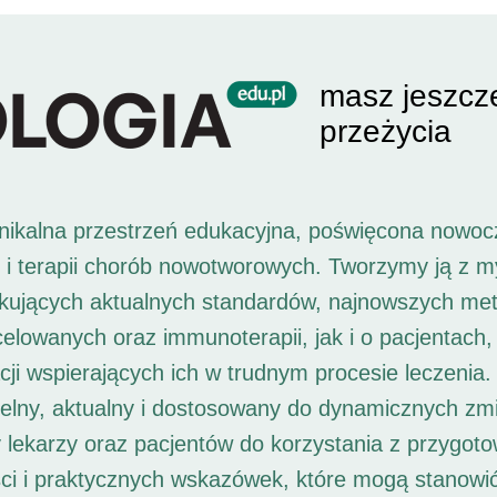
masz jeszcz
przeżycia
unikalna przestrzeń edukacyjna, poświęcona nowoc
i i terapii chorób nowotworowych. Tworzymy ją z 
ukujących aktualnych standardów, najnowszych met
 celowanych oraz immunoterapii, jak i o pacjentach,
ji wspierających ich w trudnym procesie leczenia. 
elny, aktualny i dostosowany do dynamicznych zm
 lekarzy oraz pacjentów do korzystania z przygot
ści i praktycznych wskazówek, które mogą stanowi