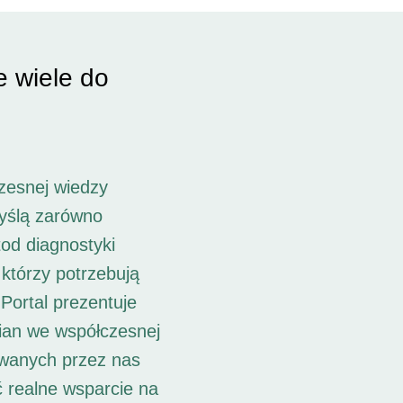
e wiele do
zesnej wiedzy
myślą zarówno
od diagnostyki
 którzy potrzebują
Portal prezentuje
ian we współczesnej
owanych przez nas
ć realne wsparcie na