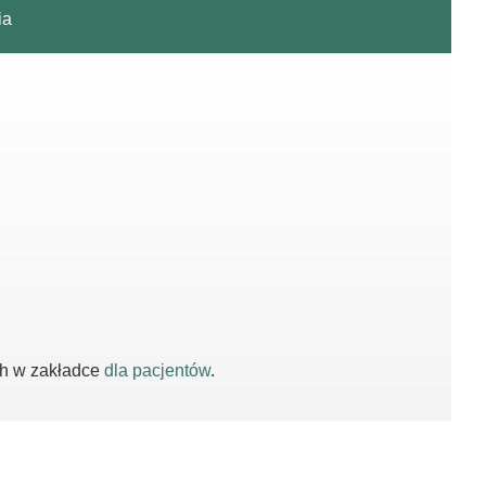
ia
ch w zakładce
dla pacjentów
.