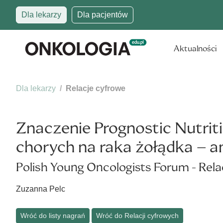
Dla lekarzy
Dla pacjentów
Aktualności
Dla lekarzy
Relacje cyfrowe
Znaczenie Prognostic Nutrit
chorych na raka żołądka – 
Polish Young Oncologists Forum - Rela
Zuzanna Pelc
Wróć do listy nagrań
Wróć do Relacji cyfrowych