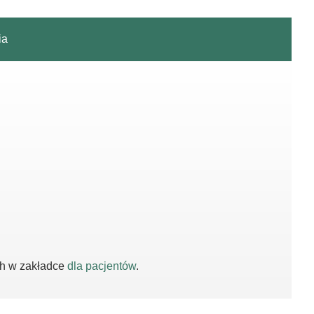
ia
ch w zakładce
dla pacjentów
.