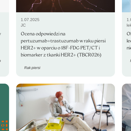
1.07.2025
1.
JC
le
w
Ocena odpowiedzi na
O
pertuzumab+trastuzumab w raku piersi
l
HER2+ w oparciu o 18F-FDG PET/CT i
n
biomarker z tkanki HER2+ (TBCR026)
o
Rak piersi