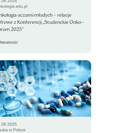
.06.2025
kologia.edu.pl
nkologia oczami młodych – relacje
yfrowe z Konferencji „Studenckie Onko–
orum 2025”
Aktualności
.06.2025
uka w Polsce