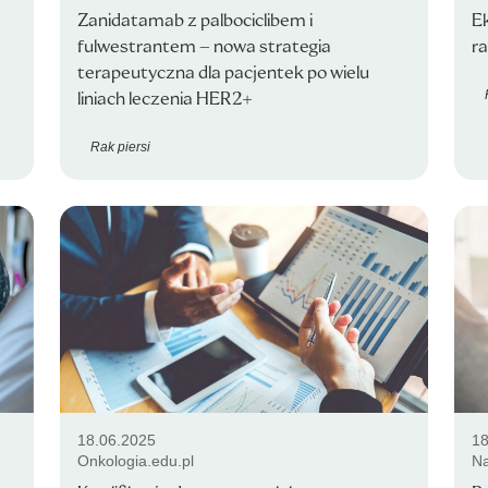
Zanidatamab z palbociclibem i
Ek
fulwestrantem – nowa strategia
ra
terapeutyczna dla pacjentek po wielu
liniach leczenia HER2+
Rak piersi
18.06.2025
18
Onkologia.edu.pl
Na