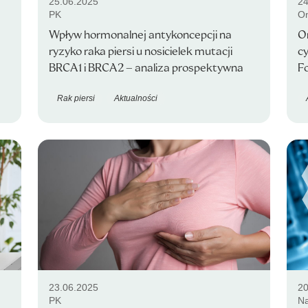
25.06.2025
24
PK
On
Wpływ hormonalnej antykoncepcji na
O
ryzyko raka piersi u nosicielek mutacji
c
BRCA1 i BRCA2 – analiza prospektywna
F
Rak piersi
Aktualności
23.06.2025
20
PK
Na