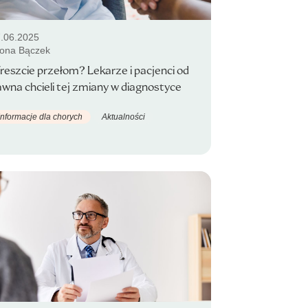
.06.2025
ona Bączek
eszcie przełom? Lekarze i pacjenci od
wna chcieli tej zmiany w diagnostyce
Informacje dla chorych
Aktualności