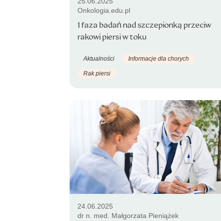
25.06.2025
Onkologia.edu.pl
1 faza badań nad szczepionką przeciw
rakowi piersi w toku
Aktualności
Informacje dla chorych
Rak piersi
24.06.2025
dr n. med. Małgorzata Pieniążek