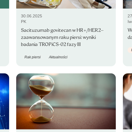
30.06.2025
27
PK
Iw
Sacituzumab govitecan w HR+/HER2–
Wr
zaawansowanym raku piersi: wyniki
da
badania TROPiCS-02 fazy III
Rak piersi
Aktualności