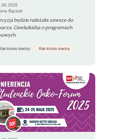
.06.2025
ona Bączek
ecyzja będzie należała zawsze do
ekarza. Ginekolożka o programach
ekowych
Rak trzonu macicy
Rak trzonu macicy