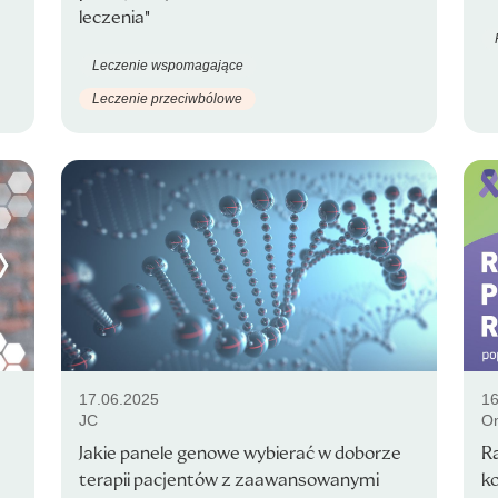
leczenia"
Leczenie wspomagające
Leczenie przeciwbólowe
17.06.2025
16
JC
On
Jakie panele genowe wybierać w doborze
R
terapii pacjentów z zaawansowanymi
ko