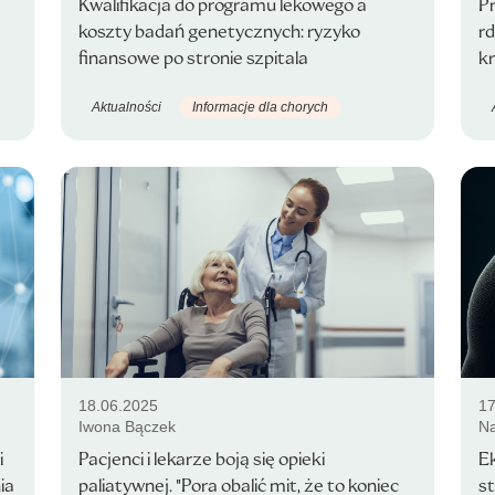
Kwalifikacja do programu lekowego a
P
koszty badań genetycznych: ryzyko
r
finansowe po stronie szpitala
kr
Aktualności
Informacje dla chorych
18.06.2025
17
Iwona Bączek
Na
i
Pacjenci i lekarze boją się opieki
Ek
ia
paliatywnej. "Pora obalić mit, że to koniec
st