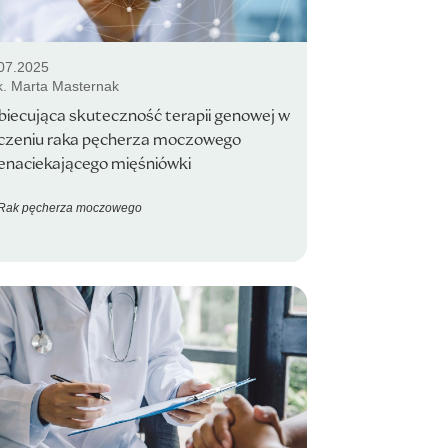
07.2025
k. Marta Masternak
biecująca skuteczność terapii genowej w
eczeniu raka pęcherza moczowego
ienaciekającego mięśniówki
Rak pęcherza moczowego