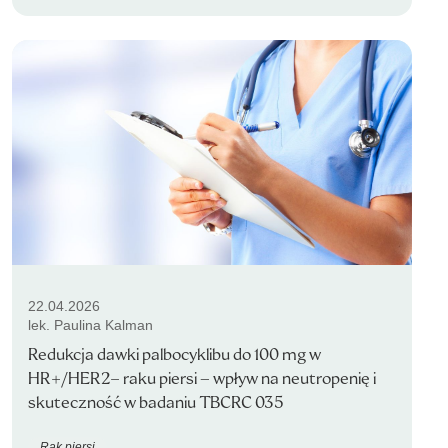
22.04.2026
lek. Paulina Kalman
Redukcja dawki palbocyklibu do 100 mg w
HR+/HER2− raku piersi – wpływ na neutropenię i
skuteczność w badaniu TBCRC 035
Rak piersi