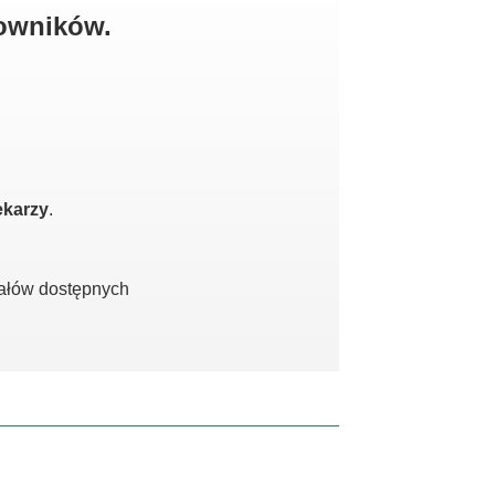
kowników.
ekarzy
.
iałów dostępnych