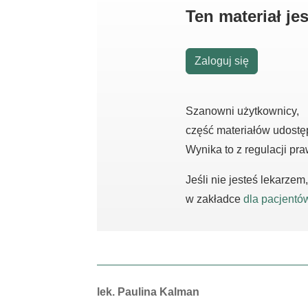
Ten materiał j
Zaloguj się
Szanowni użytkownicy,
część materiałów udostę
Wynika to z regulacji pr
Jeśli nie jesteś lekarze
w zakładce
dla pacjentó
Autorzy:
lek. Paulina Kalman