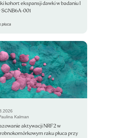
ki kohort ekspansji dawki w badaniu I
y SGNB6A-001
 płuca
3.2026
 Paulina Kalman
azowanie aktywacji NRF2 w
drobnokomórkowym raku płuca przy