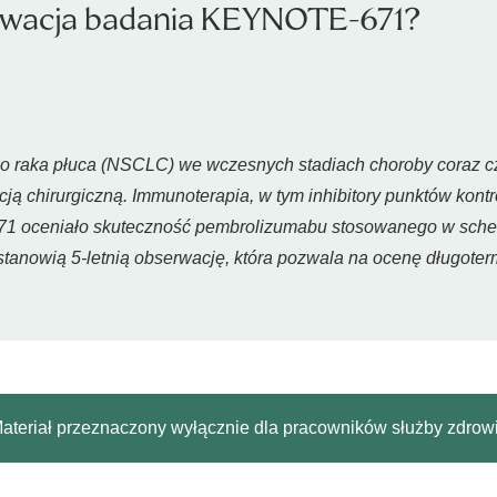
erwacja badania KEYNOTE-671?
raka płuca (NSCLC) we wczesnych stadiach choroby coraz częś
ą chirurgiczną. Immunoterapia, w tym inhibitory punktów kontro
 oceniało skuteczność pembrolizumabu stosowanego w schem
owią 5-letnią obserwację, która pozwala na ocenę długotermin
ateriał przeznaczony wyłącznie dla pracowników służby zdrow