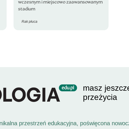
wczesnym i miejscowo zaawansowanym
stadium
Rak płuca
masz jeszcz
przeżycia
unikalna przestrzeń edukacyjna, poświęcona nowoc