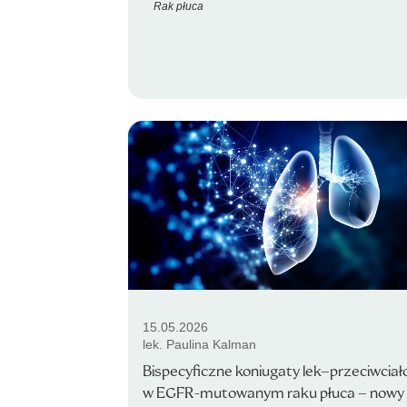
Rak płuca
15.05.2026
lek. Paulina Kalman
Bispecyficzne koniugaty lek–przeciwciał
w EGFR-mutowanym raku płuca – nowy