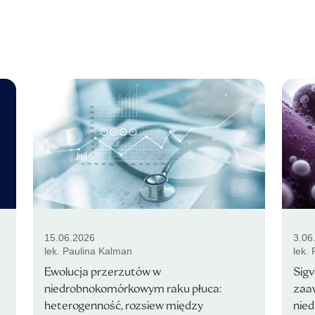
15.06.2026
3.06
lek. Paulina Kalman
lek.
Ewolucja przerzutów w
Sigv
niedrobnokomórkowym raku płuca:
zaa
heterogenność, rozsiew między
nie