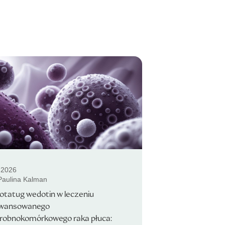
.2026
 Paulina Kalman
otatug wedotin w leczeniu
wansowanego
drobnokomórkowego raka płuca: