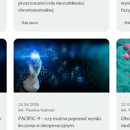
przerzutami i rola niestabilności
wyni
chromosomalnej
faz
Rak płuca
Rak
24.04.2026
12.0
lek. Paulina Kalman
lek.
o
PACIFIC-9 – czy można poprawić wyniki
Obr
leczenia w nieoperacyjnym
nie