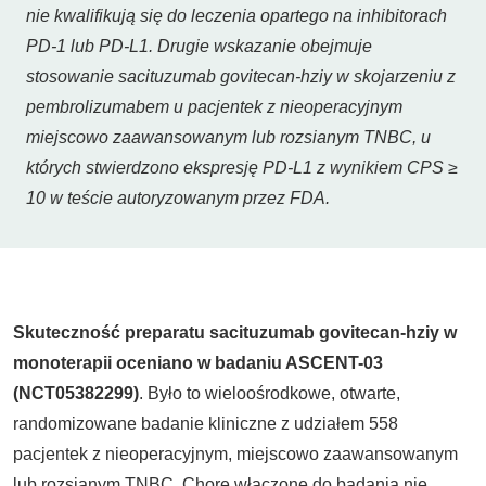
nie kwalifikują się do leczenia opartego na inhibitorach
PD-1 lub PD-L1. Drugie wskazanie obejmuje
stosowanie sacituzumab govitecan-hziy w skojarzeniu z
pembrolizumabem u pacjentek z nieoperacyjnym
miejscowo zaawansowanym lub rozsianym TNBC, u
których stwierdzono ekspresję PD-L1 z wynikiem CPS ≥
10 w teście autoryzowanym przez FDA.
Skuteczność preparatu sacituzumab govitecan-hziy w
monoterapii oceniano w badaniu ASCENT-03
(NCT05382299)
. Było to wieloośrodkowe, otwarte,
randomizowane badanie kliniczne z udziałem 558
pacjentek z nieoperacyjnym, miejscowo zaawansowanym
lub rozsianym TNBC. Chore włączone do badania nie