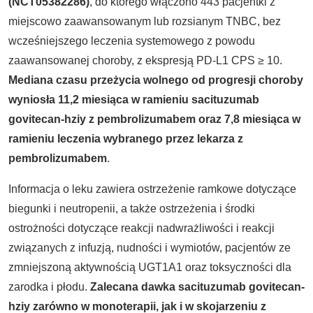
(NCT05382286)
, do którego włączono 443 pacjentki z
miejscowo zaawansowanym lub rozsianym TNBC, bez
wcześniejszego leczenia systemowego z powodu
zaawansowanej choroby, z ekspresją PD-L1 CPS ≥ 10.
Mediana czasu przeżycia wolnego od progresji choroby
wyniosła 11,2 miesiąca w ramieniu sacituzumab
govitecan-hziy z pembrolizumabem oraz 7,8 miesiąca w
ramieniu leczenia wybranego przez lekarza z
pembrolizumabem
.
Informacja o leku zawiera ostrzeżenie ramkowe dotyczące
biegunki i neutropenii, a także ostrzeżenia i środki
ostrożności dotyczące reakcji nadwrażliwości i reakcji
związanych z infuzją, nudności i wymiotów, pacjentów ze
zmniejszoną aktywnością UGT1A1 oraz toksyczności dla
zarodka i płodu.
Zalecana dawka sacituzumab govitecan-
hziy zarówno w monoterapii, jak i w skojarzeniu z