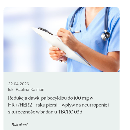
22.04.2026
lek. Paulina Kalman
Redukcja dawki palbocyklibu do 100 mg w
HR+/HER2− raku piersi – wpływ na neutropenię i
skuteczność w badaniu TBCRC 035
Rak piersi