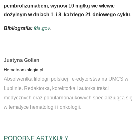
pembrolizumabem, wynosi 10 mg/kg we wlewie
dożylnym w dniach 1. i 8. każdego 21-dniowego cyklu.
Bibliografia:
fda.gov
.
Autorzy:
Justyna Golian
Hematoonkologia.pl
Absolwentka filologii polskiej i e-edytorstwa na UMCS w
Lublinie. Redaktorka, korektorka i autorka treści
medycznych oraz popularnonaukowych specjalizująca się
w tematyce hematologii i onkologii.
PODOBNE ARTYKUŁY