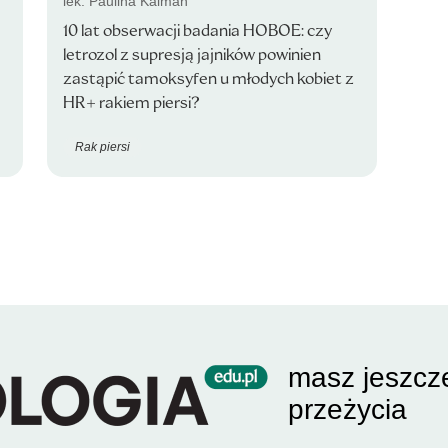
lek. Paulina Kalman
10 lat obserwacji badania HOBOE: czy
letrozol z supresją jajników powinien
zastąpić tamoksyfen u młodych kobiet z
HR+ rakiem piersi?
Rak piersi
masz jeszcz
przeżycia