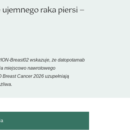
e ujemnego raka piersi –
OPION-Breast02 wskazuje, że datopotamab
enia miejscowo nawrotowego
O Breast Cancer 2026 uzupełniają
żliwa.
ia