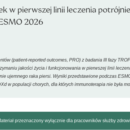
k w pierwszej linii leczenia potrójni
u ESMO 2026
ntów (patient-reported outcomes, PRO) z badania III fazy TR
ymaniu jakości życia i funkcjonowania w pierwszej linii lecz
jnie ujemnego raka piersi. Wyniki przedstawione podczas ESM
d w populacji chorych, dla których immunoterapia nie była mo
ateriał przeznaczony wyłącznie dla pracowników służby zdrow