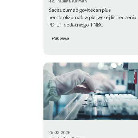
lek. Paulina Kalman
Sacituzumab govitecan plus
pembrolizumab w pierwszej linii leczenia
PD-L1–dodatniego TNBC
Rak piersi
25.03.2026