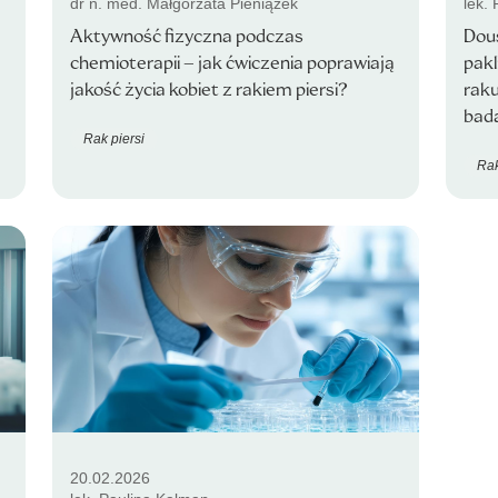
dr n. med. Małgorzata Pieniążek
lek.
Aktywność fizyczna podczas
Dous
chemioterapii – jak ćwiczenia poprawiają
pak
jakość życia kobiet z rakiem piersi?
raku
bada
Rak piersi
Rak
20.02.2026