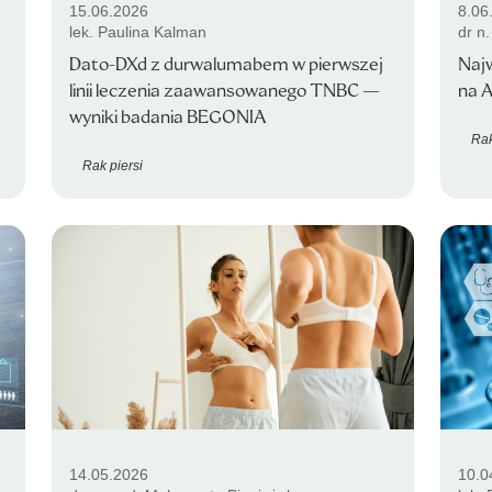
15.06.2026
8.06
lek. Paulina Kalman
dr n
Dato-DXd z durwalumabem w pierwszej
Najw
linii leczenia zaawansowanego TNBC —
na 
wyniki badania BEGONIA
Rak
Rak piersi
14.05.2026
10.0