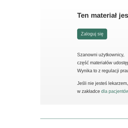
Ten materiał j
Zaloguj się
Szanowni użytkownicy,
część materiałów udostę
Wynika to z regulacji pr
Jeśli nie jesteś lekarze
w zakładce
dla pacjentó