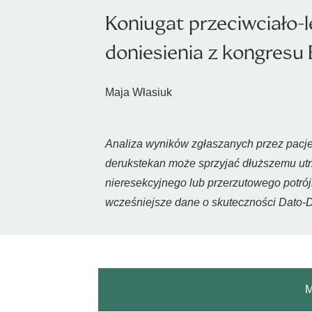
Koniugat przeciwciało-le
doniesienia z kongres
Maja Własiuk
Analiza wyników zgłaszanych przez pacje
derukstekan może sprzyjać dłuższemu utrz
nieresekcyjnego lub przerzutowego potró
wcześniejsze dane o skuteczności Dato-DX
M