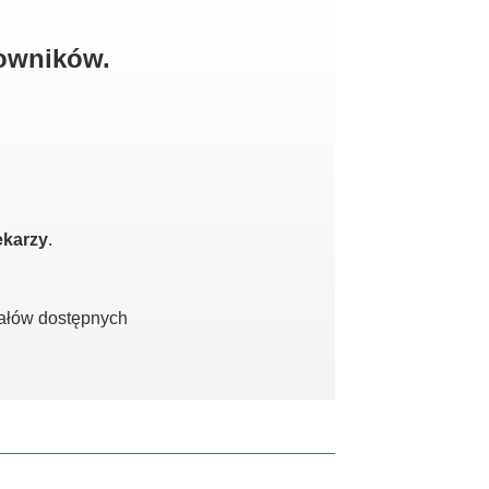
kowników.
ekarzy
.
iałów dostępnych