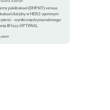
 Paulina Kalman
tny paklitaksel (DHP107) versus
litaksel dożylny w HER2-ujemnym
 piersi – wyniki międzynarodowego
nia III fazy OPTIMAL
 piersi