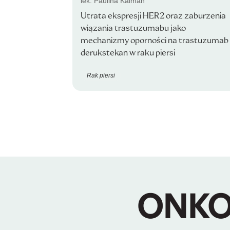
lek. Paulina Kalman
Utrata ekspresji HER2 oraz zaburzenia
wiązania trastuzumabu jako
mechanizmy oporności na trastuzumab
derukstekan w raku piersi
Rak piersi