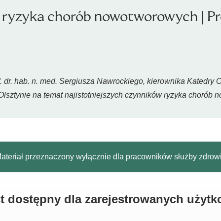
ki ryzyka chorób nowotworowych | Pr
dr. hab. n. med. Sergiusza Nawrockiego, kierownika Katedry Onk
sztynie na temat najistotniejszych czynników ryzyka chorób 
ateriał przeznaczony wyłącznie dla pracowników służby zdrow
est dostępny dla zarejestrowanych użyt