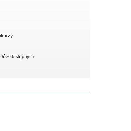
ekarzy
.
iałów dostępnych