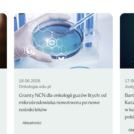
18.06.2026
17.0
Onkologia.edu.pl
Just
Granty NCN dla onkologii guzów litych: od
Bart
mikrośrodowiska nowotworu po nowe
Kat
nośniki leków
w k
pols
Aktualności
Akt