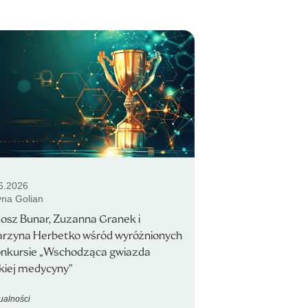
6.2026
yna Golian
osz Bunar, Zuzanna Granek i
arzyna Herbetko wśród wyróżnionych
onkursie „Wschodząca gwiazda
kiej medycyny”
ualności