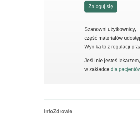
Zaloguj się
Szanowni użytkownicy,
część materiałów udostę
Wynika to z regulacji pr
Jeśli nie jesteś lekarze
w zakładce
dla pacjentó
Autorzy:
InfoZdrowie