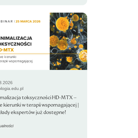
3.2026
logia.edu.pl
imalizacja toksyczności HD-MTX –
 kierunki w terapii wspomagającej |
łady ekspertów już dostępne!
ualności