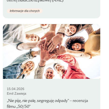
ostrej białaczki szpikowej (AML)
Informacje dla chorych
15.04.2026
Emil Zawieja
„Nie piję, nie palę, segreguję odpady” – recenzja
filmu „50/50”