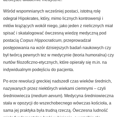
Wśród wspomnianych wcześniej postaci, istotną rolę
odegrał Hipokrates, który, mimo licznych kontrowersji i
mitów krążących wokół niego, jako jeden z nielicznych miał
spisać i skatalogować ówczesną wiedzę medyczną pod
postacią
Corpus Hippocraticum
, przeprowadzał
postępowania na wzór dzisiejszych badań naukowych czy
był twórcą pewnych tez w medycynie (teoria humoralna) czy
nurtów filozoficzno-etycznych, które opierały się m.in. na
indywidualnym podejściu do pacjenta.
Po erze rewolucji greckiej nadszedł czas wieków średnich,
nazywanych przez niektórych wiekami ciemnymi – czyli
średniowiecza (
medium aevum
). Medycyna średniowieczna
stała w opozycji do wszechobecnego wówczas kościoła, a
sama jej praktyka była trudną rzeczą. Ówczesna ludność