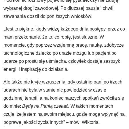
Pod koniec rozmowy pojawiło się pytanie, czy nie żałują
wybranej drogi zawodowej. Po dłuższej pauzie i chwili
zawahania doszli do poniższych wniosków:
„Jest to piękne, kiedy widzę każdego dnia postępy, przez co
mam przekonanie, że to, co robię, jest słuszne. W
momencie, gdy poprzez wzajemną pracę, naukę, zdobycze
technologiczne dziecko po urazie mózgu lub pacjent po
udarze po prostu się uśmiecha, człowiek dostaje zastrzyk
energii i inspirację do działania.
Ale także nie kryje wzruszenia, gdy ostatnio pani po trzech
udarach nie była w stanie nic powiedzieć w czasie
godzinnej terapii, a na koniec naszych spotkań zwróciła się
do mnie:
Będę na Panią czekać.
W takich momentach
czuję, że jestem na swoim miejscu, gdzie mogę wpłynąć na
poprawę jakości życia innych”
–
mówi Wiktoria.