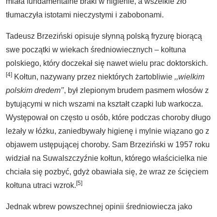
miała fundamentalne braki w higienie, a wszelkie zło
tłumaczyła istotami nieczystymi i zabobonami.
Tadeusz Brzeziński opisuje słynną polską fryzurę biorącą
swe początki w wiekach średniowiecznych – kołtuna
polskiego, który doczekał się nawet wielu prac doktorskich.
[4]
Kołtun, nazywany przez niektórych żartobliwie
,,wielkim
polskim dredem’’
, był zlepionym brudem pasmem włosów z
bytującymi w nich wszami na kształt czapki lub warkocza.
Występował on często u osób, które podczas choroby długo
leżały w łóżku, zaniedbywały higienę i mylnie wiązano go z
objawem ustępującej choroby. Sam Brzeziński w 1957 roku
widział na Suwalszczyźnie kołtun, którego właścicielka nie
chciała się pozbyć, gdyż obawiała się, że wraz ze ścięciem
[5]
kołtuna utraci wzrok.
Jednak wbrew powszechnej opinii średniowiecza jako