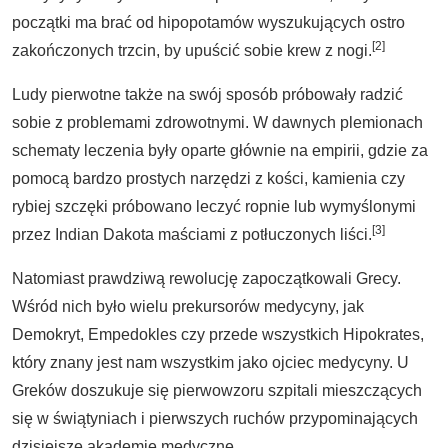
początki ma brać od hipopotamów wyszukujących ostro
[2]
zakończonych trzcin, by upuścić sobie krew z nogi.
Ludy pierwotne także na swój sposób próbowały radzić
sobie z problemami zdrowotnymi. W dawnych plemionach
schematy leczenia były oparte głównie na empirii, gdzie za
pomocą bardzo prostych narzędzi z kości, kamienia czy
rybiej szczęki próbowano leczyć ropnie lub wymyślonymi
[3]
przez Indian Dakota maściami z potłuczonych liści.
Natomiast prawdziwą rewolucję zapoczątkowali Grecy.
Wśród nich było wielu prekursorów medycyny, jak
Demokryt, Empedokles czy przede wszystkich Hipokrates,
który znany jest nam wszystkim jako ojciec medycyny. U
Greków doszukuje się pierwowzoru szpitali mieszczących
się w świątyniach i pierwszych ruchów przypominających
dzisiejsze akademie medyczne.