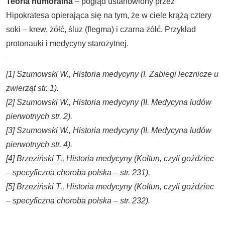
Teoria
humoralna
– pogląd ustanowiony przez
Hipokratesa opierająca się na tym, że w ciele krążą cztery
soki – krew, żółć, śluz (flegma) i czarna żółć. Przykład
protonauki i medycyny starożytnej.
[1]
Szumowski W., Historia medycyny (I. Zabiegi lecznicze u
zwierząt str. 1).
[2]
Szumowski W., Historia medycyny (II. Medycyna ludów
pierwotnych str. 2).
[3]
Szumowski W., Historia medycyny (II. Medycyna ludów
pierwotnych str. 4).
[4]
Brzeziński T., Historia medycyny (Kołtun, czyli goździec
– specyficzna choroba polska – str. 231).
[5]
Brzeziński T., Historia medycyny (Kołtun, czyli goździec
– specyficzna choroba polska – str. 232).