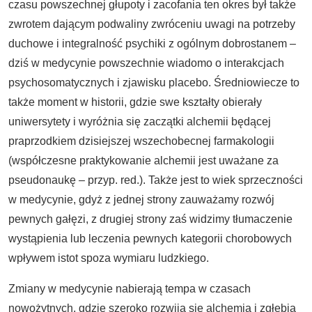
czasu powszechnej głupoty i zacofania ten okres był także
zwrotem dającym podwaliny zwróceniu uwagi na potrzeby
duchowe i integralność psychiki z ogólnym dobrostanem –
dziś w medycynie powszechnie wiadomo o interakcjach
psychosomatycznych i zjawisku placebo. Średniowiecze to
także moment w historii, gdzie swe kształty obierały
uniwersytety i wyróżnia się zaczątki alchemii będącej
praprzodkiem dzisiejszej wszechobecnej farmakologii
(współczesne praktykowanie alchemii jest uważane za
pseudonaukę – przyp. red.). Także jest to wiek sprzeczności
w medycynie, gdyż z jednej strony zauważamy rozwój
pewnych gałęzi, z drugiej strony zaś widzimy tłumaczenie
wystąpienia lub leczenia pewnych kategorii chorobowych
wpływem istot spoza wymiaru ludzkiego.
Zmiany w medycynie nabierają tempa w czasach
nowożytnych, gdzie szeroko rozwija się alchemia i zgłębia