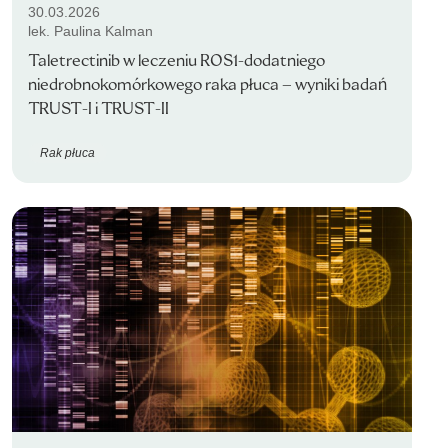
30.03.2026
lek. Paulina Kalman
Taletrectinib w leczeniu ROS1-dodatniego
niedrobnokomórkowego raka płuca – wyniki badań
TRUST-I i TRUST-II
Rak płuca