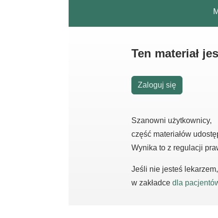
M
Ten materiał j
Zaloguj się
Szanowni użytkownicy,
część materiałów udostę
Wynika to z regulacji pr
Jeśli nie jesteś lekarze
w zakładce
dla pacjentó