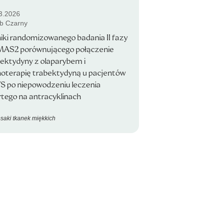
3.2026
b Czarny
ki randomizowanego badania II fazy
AS2 porównującego połączenie
ektydyny z olaparybem i
oterapię trabektydyną u pacjentów
S po niepowodzeniu leczenia
tego na antracyklinach
saki tkanek miękkich