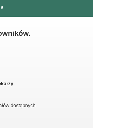
ia
kowników.
ekarzy
.
iałów dostępnych