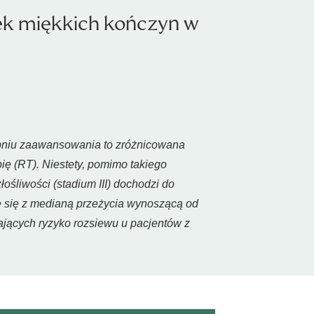
k miękkich kończyn w
topniu zaawansowania to zróżnicowana
ę (RT). Niestety, pomimo takiego
śliwości (stadium III) dochodzi do
że się z medianą przeżycia wynoszącą od
zających ryzyko rozsiewu u pacjentów z