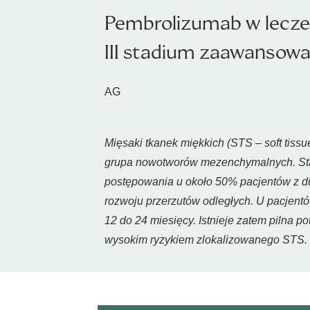
Pembrolizumab w lecz
III stadium zaawansowa
AG
Mięsaki tkanek miękkich (STS –
soft tiss
grupa nowotworów mezenchymalnych. Stand
postępowania u około 50% pacjentów z duż
rozwoju przerzutów odległych. U pacjentó
12 do 24 miesięcy. Istnieje zatem pilna 
wysokim ryzykiem zlokalizowanego STS.