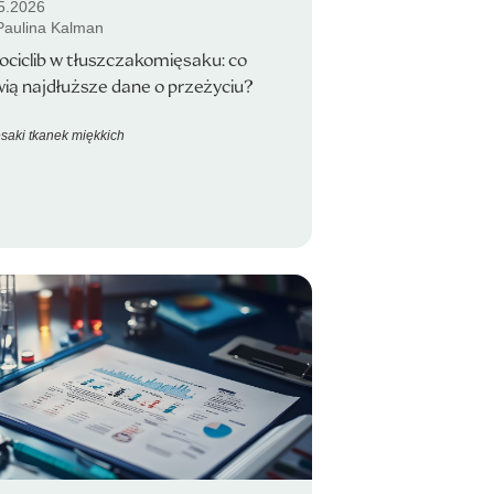
5.2026
 Paulina Kalman
ociclib w tłuszczakomięsaku: co
ą najdłuższe dane o przeżyciu?
saki tkanek miękkich