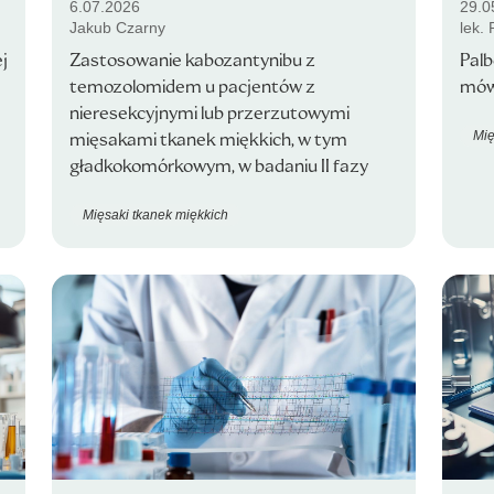
6.07.2026
29.0
Jakub Czarny
lek.
j
Zastosowanie kabozantynibu z
Palb
temozolomidem u pacjentów z
mówi
nieresekcyjnymi lub przerzutowymi
Mię
mięsakami tkanek miękkich, w tym
gładkokomórkowym, w badaniu II fazy
Mięsaki tkanek miękkich