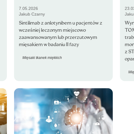
7.05.2026
23.0
Jakub Czarny
Jaku
Sintilimab z anlotynibem u pacjentów z
Wyni
wcześniej leczonym miejscowo
TOM
zaawansowanym lub przerzutowym
trab
mięsakiem w badaniu II fazy
mon
z ST
Mięsaki tkanek miękkich
opar
Mię