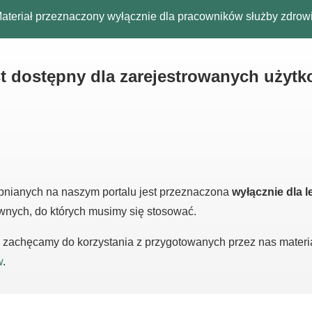
ateriał przeznaczony wyłącznie dla pracowników służby zdrow
est dostępny dla zarejestrowanych użyt
pnianych na naszym portalu jest przeznaczona
wyłącznie dla l
awnych, do których musimy się stosować.
m, zachęcamy do korzystania z przygotowanych przez nas mater
w
.