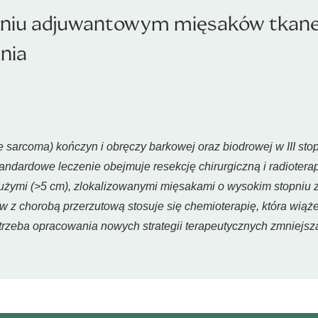
eniu adjuwantowym mięsaków tkane
nia
ue sarcoma
) kończyn i obręczy barkowej oraz biodrowej w III s
ardowe leczenie obejmuje resekcję chirurgiczną i radioterapi
ymi (>5 cm), zlokalizowanymi mięsakami o wysokim stopniu zło
w z chorobą przerzutową stosuje się chemioterapię, która wią
potrzeba opracowania nowych strategii terapeutycznych zmniejs