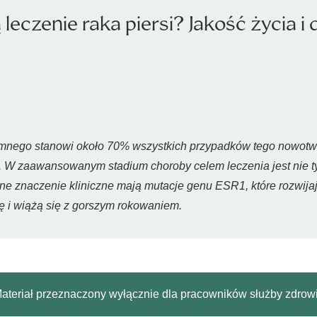
 leczenie raka piersi? Jakość życia 
mnego stanowi około 70% wszystkich przypadków tego nowotwor
W zaawansowanym stadium choroby celem leczenia jest nie tyl
lne znaczenie kliniczne mają mutacje genu ESR1, które rozwijaj
 i wiążą się z gorszym rokowaniem.
ateriał przeznaczony wyłącznie dla pracowników służby zdrow