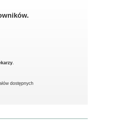
kowników.
ekarzy
.
iałów dostępnych