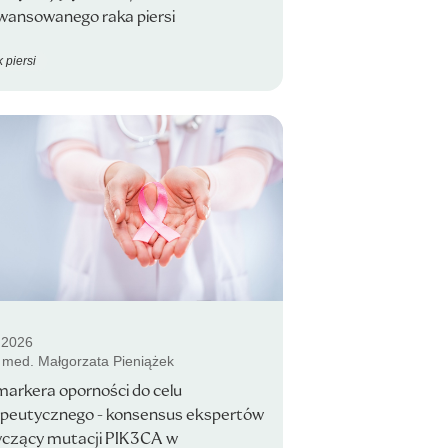
wansowanego raka piersi
 piersi
.2026
. med. Małgorzata Pieniążek
arkera oporności do celu
apeutycznego - konsensus ekspertów
yczący mutacji PIK3CA w