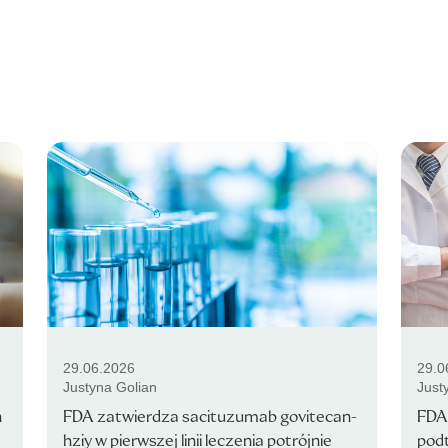
29.06.2026
29.0
Justyna Golian
Just
n
FDA zatwierdza sacituzumab govitecan-
FDA 
hziy w pierwszej linii leczenia potrójnie
pod