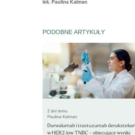
Autorzy:
lek. Paulina Kalman
PODOBNE ARTYKUŁY
2 dni temu
Paulina Kalman
Durwalumab i trastuzumab deruksteka
w HER2-low TNBC – obiecujące wyniki