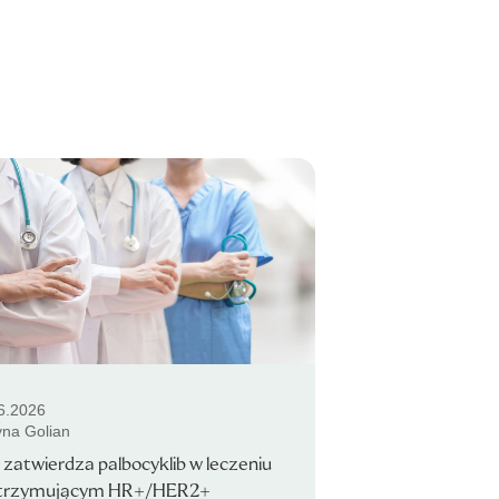
6.2026
yna Golian
zatwierdza palbocyklib w leczeniu
trzymującym HR+/HER2+