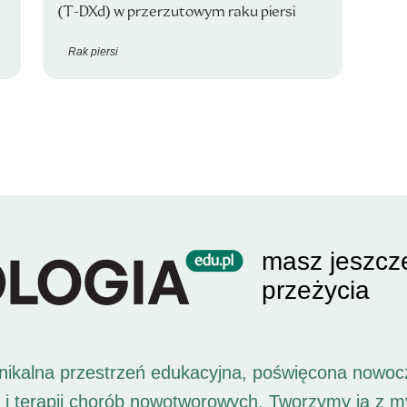
(T-DXd) w przerzutowym raku piersi
Rak piersi
masz jeszcz
przeżycia
unikalna przestrzeń edukacyjna, poświęcona nowoc
i i terapii chorób nowotworowych. Tworzymy ją z 