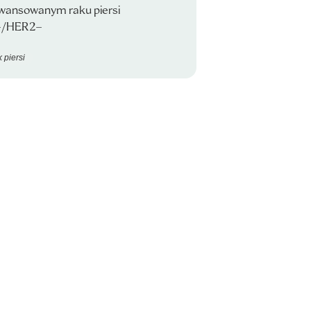
wansowanym raku piersi
/HER2−
 piersi