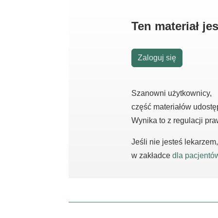
Ten materiał j
Zaloguj się
Szanowni użytkownicy,
część materiałów udostę
Wynika to z regulacji pr
Jeśli nie jesteś lekarze
w zakładce
dla pacjentó