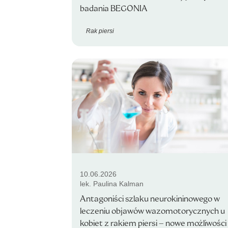
badania BEGONIA
Rak piersi
10.06.2026
lek. Paulina Kalman
Antagoniści szlaku neurokininowego w
leczeniu objawów wazomotorycznych u
kobiet z rakiem piersi – nowe możliwości