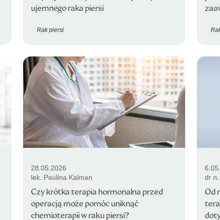
ujemnego raka piersi
zaa
Rak piersi
Rak
28.05.2026
6.05
lek. Paulina Kalman
dr n
Czy krótka terapia hormonalna przed
Od m
operacją może pomóc uniknąć
ter
chemioterapii w raku piersi?
dot