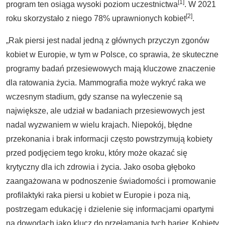
[1]
program ten osiąga wysoki poziom uczestnictwa
. W 2021
[2]
roku skorzystało z niego 78% uprawnionych kobiet
.
„Rak piersi jest nadal jedną z głównych przyczyn zgonów
kobiet w Europie, w tym w Polsce, co sprawia, że skuteczne
programy badań przesiewowych mają kluczowe znaczenie
dla ratowania życia. Mammografia może wykryć raka we
wczesnym stadium, gdy szanse na wyleczenie są
największe, ale udział w badaniach przesiewowych jest
nadal wyzwaniem w wielu krajach. Niepokój, błędne
przekonania i brak informacji często powstrzymują kobiety
przed podjęciem tego kroku, który może okazać się
krytyczny dla ich zdrowia i życia. Jako osoba głęboko
zaangażowana w podnoszenie świadomości i promowanie
profilaktyki raka piersi u kobiet w Europie i poza nią,
postrzegam edukację i dzielenie się informacjami opartymi
na dowodach jako klucz do przełamania tych barier. Kobiety