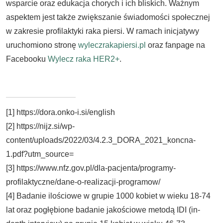
wsparcie oraz edukacja chorych i ich bliskich. Ważnym
aspektem jest także zwiększanie świadomości społecznej
w zakresie profilaktyki raka piersi. W ramach inicjatywy
uruchomiono stronę
wyleczrakapiersi.pl
oraz fanpage na
Facebooku
Wylecz raka HER2+
.
[1] https://dora.onko-i.si/english
[2] https://nijz.si/wp-
content/uploads/2022/03/4.2.3_DORA_2021_koncna-
1.pdf?utm_source=
[3] https://www.nfz.gov.pl/dla-pacjenta/programy-
profilaktyczne/dane-o-realizacji-programow/
[4] Badanie ilościowe w grupie 1000 kobiet w wieku 18-74
lat oraz pogłębione badanie jakościowe metodą IDI (in-