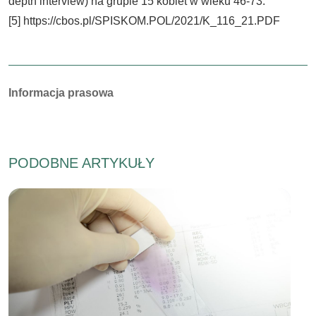
depth interview) na grupie 15 kobiet w wieku 46-73.
[5] https://cbos.pl/SPISKOM.POL/2021/K_116_21.PDF
Autorzy:
Informacja prasowa
PODOBNE ARTYKUŁY