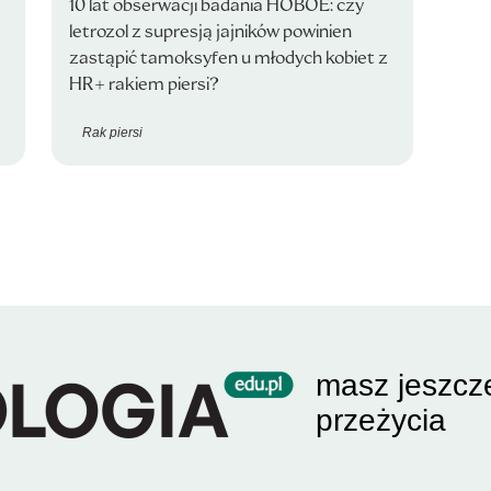
10 lat obserwacji badania HOBOE: czy
letrozol z supresją jajników powinien
zastąpić tamoksyfen u młodych kobiet z
HR+ rakiem piersi?
Rak piersi
masz jeszcz
przeżycia