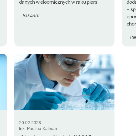
danych wieloomicznych w raku piersi
doda
– sp
Rak piersi
opor
cho
Rak
20.02.2026
lek. Paulina Kalman