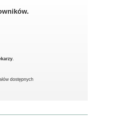
kowników.
ekarzy
.
iałów dostępnych