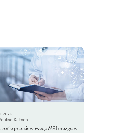
4.2026
 Paulina Kalman
czenie przesiewowego MRI mózgu w