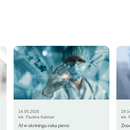
14.05.2026
29.0
lek. Paulina Kalman
lek.
AI w skriningu raka piersi
Zna