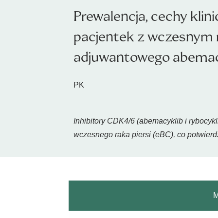
Prewalencja, cechy klin
pacjentek z wczesnym ra
adjuwantowego abemacy
PK
Inhibitory CDK4/6 (abemacyklib i rybocy
wczesnego raka piersi (eBC), co potwier
M