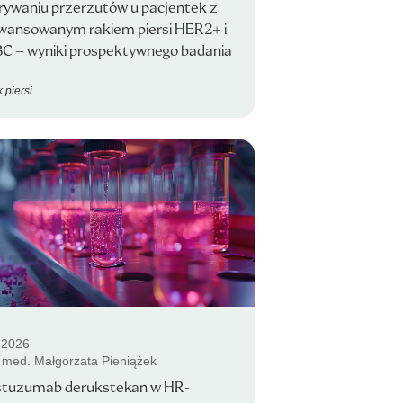
rywaniu przerzutów u pacjentek z
wansowanym rakiem piersi HER2+ i
C – wyniki prospektywnego badania
 piersi
.2026
. med. Małgorzata Pieniążek
stuzumab derukstekan w HR-