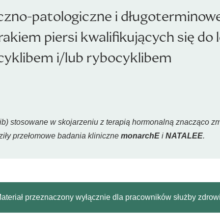
iczno-patologiczne i długoterminow
kiem piersi kwalifikujących się do 
klibem i/lub rybocyklibem
klib) stosowane w skojarzeniu z terapią hormonalną znacząco
dziły przełomowe badania kliniczne
monarchE
i
NATALEE
.
ateriał przeznaczony wyłącznie dla pracowników służby zdrow