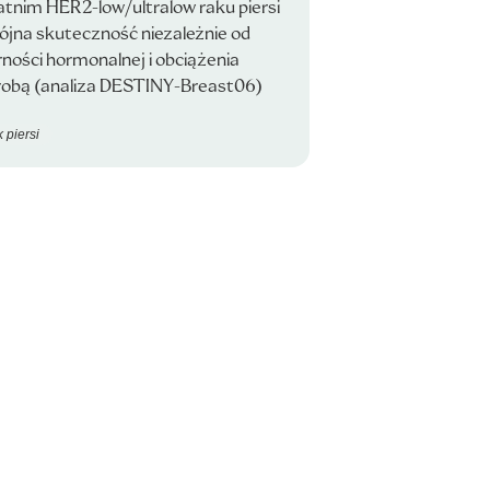
tnim HER2-low/ultralow raku piersi
ójna skuteczność niezależnie od
ności hormonalnej i obciążenia
robą (analiza DESTINY-Breast06)
 piersi