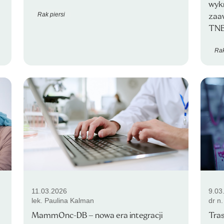
wyk
Rak piersi
zaa
TNB
Rak
11.03.2026
9.03
lek. Paulina Kalman
dr n
MammOnc-DB – nowa era integracji
Tra