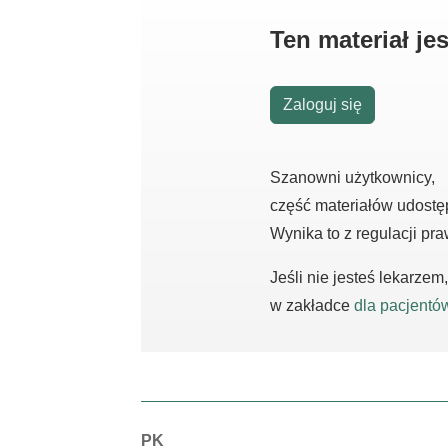
Ten materiał j
Zaloguj się
Szanowni użytkownicy,
część materiałów udostę
Wynika to z regulacji pr
Jeśli nie jesteś lekarze
w zakładce
dla pacjentó
Autorzy:
PK