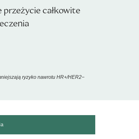
e przeżycie całkowite
leczenia
 zmniejszają ryzyko nawrotu HR+/HER2−
ia