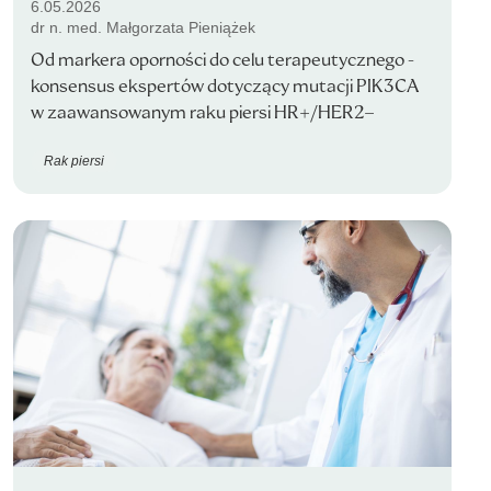
6.05.2026
dr n. med. Małgorzata Pieniążek
Od markera oporności do celu terapeutycznego -
konsensus ekspertów dotyczący mutacji PIK3CA
w zaawansowanym raku piersi HR+/HER2−
Rak piersi