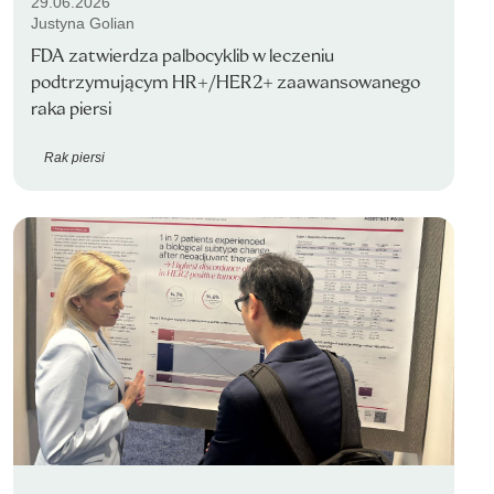
29.06.2026
Justyna Golian
FDA zatwierdza palbocyklib w leczeniu
podtrzymującym HR+/HER2+ zaawansowanego
raka piersi
Rak piersi