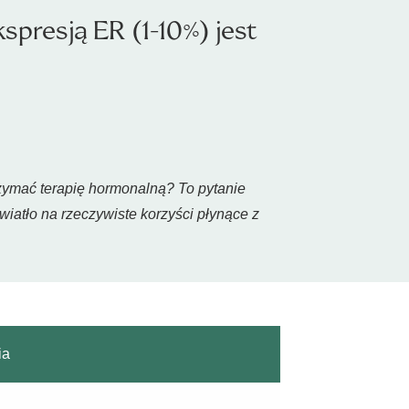
presją ER (1-10%) jest
zymać terapię hormonalną? To pytanie
iatło na rzeczywiste korzyści płynące z
ia