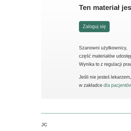
Ten materiał j
Zaloguj się
Szanowni użytkownicy,
część materiałów udostę
Wynika to z regulacji pr
Jeśli nie jesteś lekarze
w zakładce
dla pacjentó
Autorzy:
JC