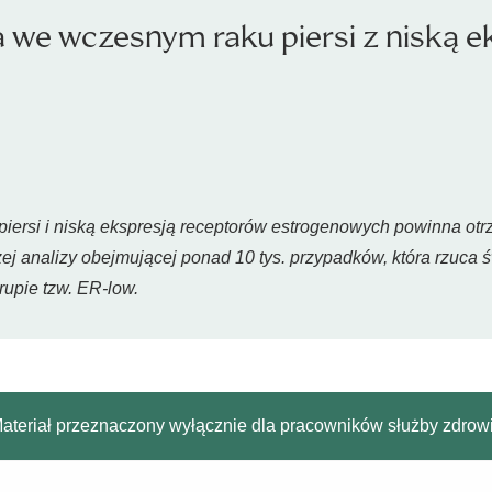
we wczesnym raku piersi z niską eks
iersi i niską ekspresją receptorów estrogenowych powinna otr
j analizy obejmującej ponad 10 tys. przypadków, która rzuca św
upie tzw. ER-low.
ateriał przeznaczony wyłącznie dla pracowników służby zdrow