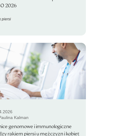
O 2026
 piersi
4.2026
 Paulina Kalman
nice genomowe i immunologiczne
zy rakiem piersi u mężczyzn i kobiet