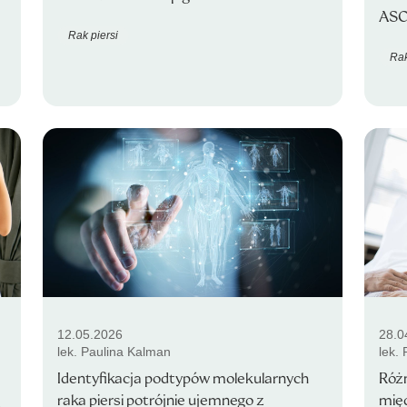
ASC
Rak piersi
Rak
12.05.2026
28.0
lek. Paulina Kalman
lek.
Identyfikacja podtypów molekularnych
Róż
ą
raka piersi potrójnie ujemnego z
międ