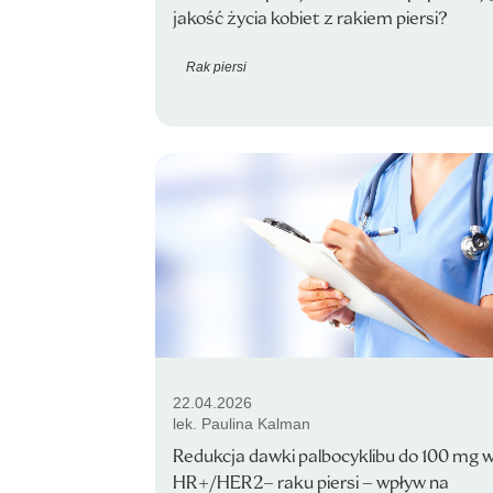
jakość życia kobiet z rakiem piersi?
Rak piersi
22.04.2026
lek. Paulina Kalman
Redukcja dawki palbocyklibu do 100 mg 
HR+/HER2− raku piersi – wpływ na