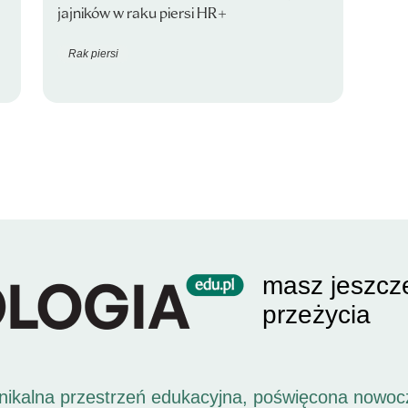
jajników w raku piersi HR+
Rak piersi
masz jeszcz
przeżycia
unikalna przestrzeń edukacyjna, poświęcona nowoc