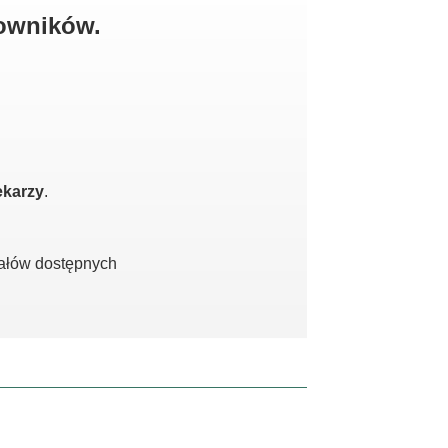
kowników.
ekarzy
.
iałów dostępnych