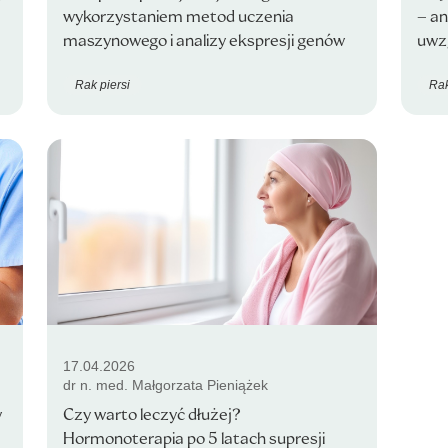
wykorzystaniem metod uczenia
– an
maszynowego i analizy ekspresji genów
uwz
Rak piersi
Rak
17.04.2026
dr n. med. Małgorzata Pieniążek
w
Czy warto leczyć dłużej?
Hormonoterapia po 5 latach supresji