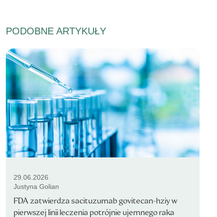
PODOBNE ARTYKUŁY
29.06.2026
Justyna Golian
FDA zatwierdza sacituzumab govitecan-hziy w
pierwszej linii leczenia potrójnie ujemnego raka