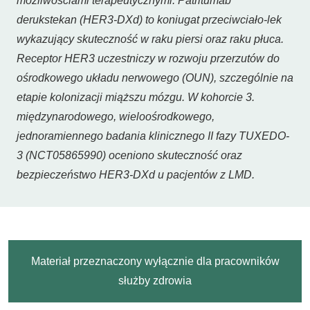
możliwościami terapeutycznymi. Patritumab
derukstekan (HER3-DXd) to koniugat przeciwciało-lek
wykazujący skuteczność w raku piersi oraz raku płuca.
Receptor HER3 uczestniczy w rozwoju przerzutów do
ośrodkowego układu nerwowego (OUN), szczególnie na
etapie kolonizacji miąższu mózgu. W kohorcie 3.
międzynarodowego, wieloośrodkowego,
jednoramiennego badania klinicznego II fazy TUXEDO-
3 (NCT05865990) oceniono skuteczność oraz
bezpieczeństwo HER3-DXd u pacjentów z LMD.
Materiał przeznaczony wyłącznie dla pracowników
służby zdrowia