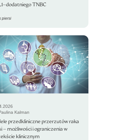
L1–dodatniego TNBC
 piersi
4.2026
 Paulina Kalman
le przedkliniczne przerzutów raka
si – możliwości i ograniczenia w
ekście klinicznym