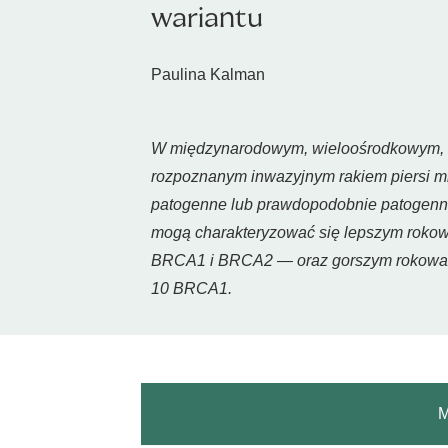
wariantu
Paulina Kalman
W międzynarodowym, wieloośrodkowym, re
rozpoznanym inwazyjnym rakiem piersi mię
patogenne lub prawdopodobnie patogenne
mogą charakteryzować się lepszym roko
BRCA1 i BRCA2 — oraz gorszym rokowani
10 BRCA1.
M