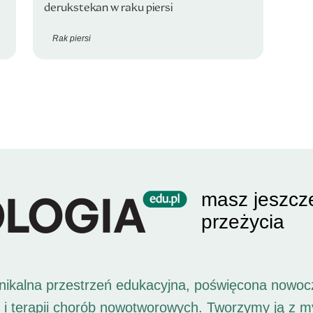
derukstekan w raku piersi
Rak piersi
masz jeszcz
przeżycia
unikalna przestrzeń edukacyjna, poświęcona nowoc
i i terapii chorób nowotworowych. Tworzymy ją z 