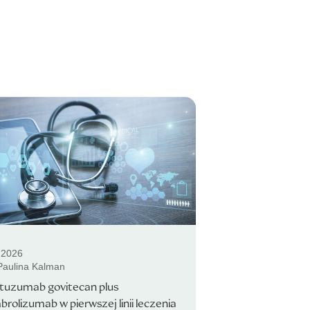
.2026
 Paulina Kalman
ituzumab govitecan plus
rolizumab w pierwszej linii leczenia