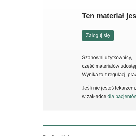
Ten materiał j
Zaloguj się
Szanowni użytkownicy,
część materiałów udostę
Wynika to z regulacji pr
Jeśli nie jesteś lekarze
w zakładce
dla pacjentó