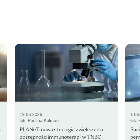
19.06.2026
1.06
lek. Paulina Kalman
lek.
n
PLANeT: nowa strategia zwiększenia
Sac
dostępności immunoterapii w TNBC
pemb