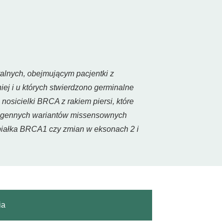
lnych, obejmującym pacjentki z
ej i u których stwierdzono germinalne
sicielki BRCA z rakiem piersi, które
togennych wariantów missensownych
iałka BRCA1 czy zmian w eksonach 2 i
ia