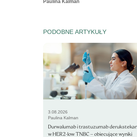
Autorzy:
Paulina Kalman
PODOBNE ARTYKUŁY
3.08.2026
Paulina Kalman
Durwalumab i trastuzumab deruksteka
w HER2-low TNBC – obiecujące wyniki