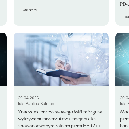
PD-
Rak piersi
Rak
29.04.2026
20.0
lek. Paulina Kalman
lek.
Znaczenie przesiewowego MRI mózgu w
Mode
wykrywaniu przerzutów u pacjentek z
pier
zaawansowanym rakiem piersi HER2+ i
kont