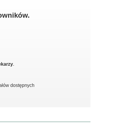
kowników.
ekarzy
.
iałów dostępnych