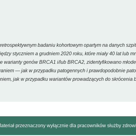
trospektywnym badaniu kohortowym opartym na danych szpita
dzy styczniem a grudniem 2020 roku, które miały 40 lat lub mni
 warianty genów BRCA1 i/lub BRCA2, zidentyfikowano młode no
waniem — jak w przypadku patogennych i prawdopodobnie pa
em, jak w przypadku wariantów prowadzących do skrócenia b
ateriał przeznaczony wyłącznie dla pracowników służby zdrow