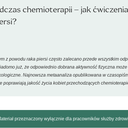
czas chemioterapii – jak ćwiczenia
ersi?
ym z powodu raka piersi często zalecano przede wszystkim odp
wiadomo już, że odpowiednio dobrana aktywność fizyczna może
logiczne. Najnowsza metaanaliza opublikowana w czasopiśmi
ie poprawiają jakość życia kobiet przechodzących chemioterapi
ateriał przeznaczony wyłącznie dla pracowników służby zdrow