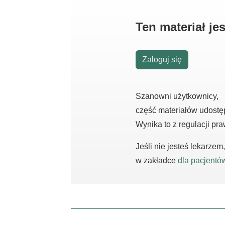
Ten materiał j
Zaloguj się
Szanowni użytkownicy,
część materiałów udostę
Wynika to z regulacji pr
Jeśli nie jesteś lekarze
w zakładce
dla pacjentó