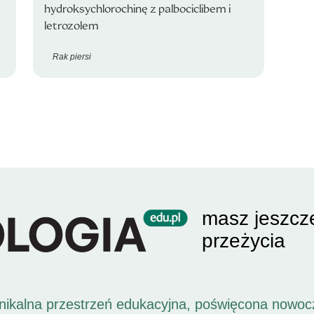
hydroksychlorochinę z palbociclibem i
letrozolem
Rak piersi
masz jeszcz
przeżycia
unikalna przestrzeń edukacyjna, poświęcona nowoc