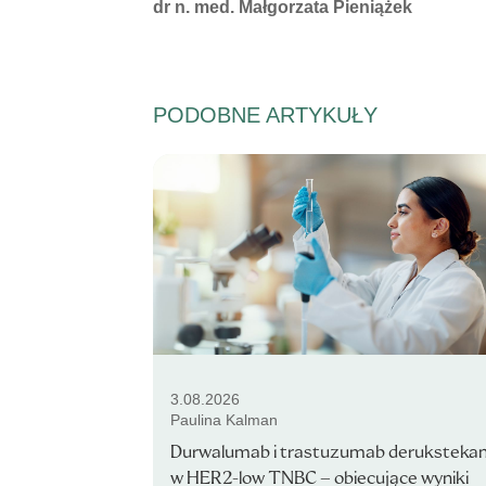
Autorzy:
dr n. med. Małgorzata Pieniążek
PODOBNE ARTYKUŁY
3.08.2026
Paulina Kalman
Durwalumab i trastuzumab deruksteka
w HER2-low TNBC – obiecujące wyniki