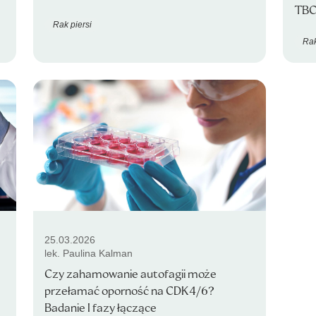
TBC
Rak piersi
Rak
25.03.2026
lek. Paulina Kalman
Czy zahamowanie autofagii może
przełamać oporność na CDK4/6?
Badanie I fazy łączące