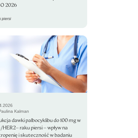
O 2026
 piersi
4.2026
 Paulina Kalman
kcja dawki palbocyklibu do 100 mg w
/HER2− raku piersi – wpływ na
ropenię i skuteczność w badaniu