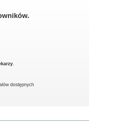
kowników.
ekarzy
.
iałów dostępnych