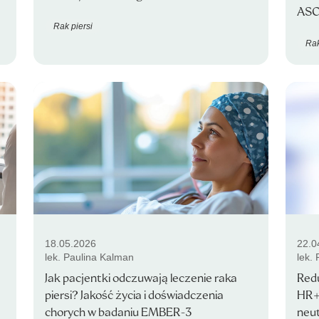
ASC
Rak piersi
Rak
18.05.2026
22.0
lek. Paulina Kalman
lek.
Jak pacjentki odczuwają leczenie raka
Redu
piersi? Jakość życia i doświadczenia
HR+
chorych w badaniu EMBER-3
neut