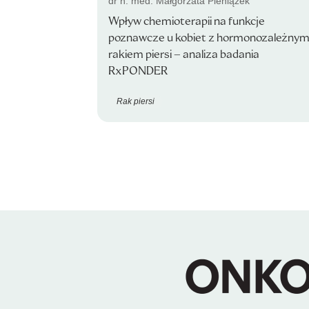
dr n. med. Małgorzata Pieniążek
Wpływ chemioterapii na funkcje
poznawcze u kobiet z hormonozależny
rakiem piersi – analiza badania
RxPONDER
Rak piersi