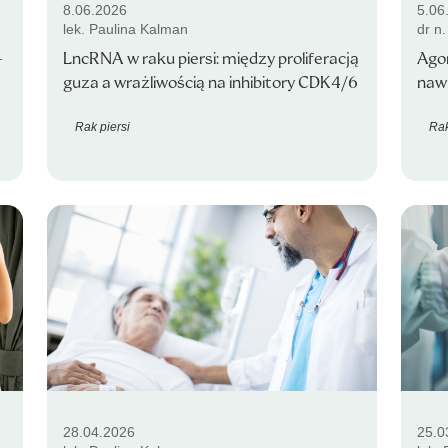
8.06.2026
5.06
lek. Paulina Kalman
dr n
-
LncRNA w raku piersi: między proliferacją
Agon
guza a wrażliwością na inhibitory CDK4/6
nawr
Rak piersi
Rak
28.04.2026
25.0