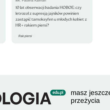
lek. Paulina Kalman
10 lat obserwacji badania HOBOE: czy
m
letrozol z supresją jajników powinien
zastąpić tamoksyfen u młodych kobiet z
HR+ rakiem piersi?
Rak piersi
masz jeszcz
przeżycia