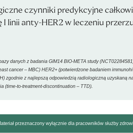
giczne czynniki predykcyjne całkow
ę I linii anty-HER2 w leczeniu przer
zę bazy danych z badania GIM14 BIO-META
study
(NCT02284581) i
east cancer
– MBC) HER2+ (potwierdzone badaniem immunohis
) zgodnie z najlepszą odpowiedzią radiologiczną uzyskaną na
a (
time-to-treatment-discontinuation
– TTD).
ateriał przeznaczony wyłącznie dla pracowników służby zdrow