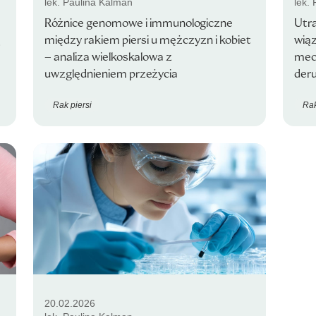
lek. Paulina Kalman
lek.
Różnice genomowe i immunologiczne
Utra
ą
między rakiem piersi u mężczyzn i kobiet
wią
– analiza wielkoskalowa z
mec
uwzględnieniem przeżycia
deru
Rak piersi
Rak
20.02.2026