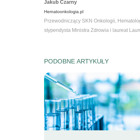
Autorzy:
Jakub Czarny
Hematoonkologia.pl
Przewodniczący SKN Onkologii, Hematologii
stypendysta Ministra Zdrowia i laureat La
PODOBNE ARTYKUŁY