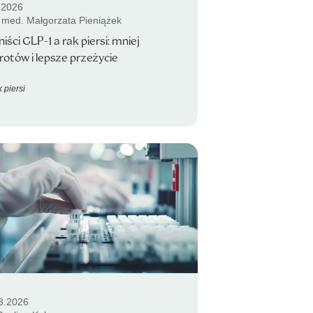
.2026
. med. Małgorzata Pieniążek
iści GLP-1 a rak piersi: mniej
otów i lepsze przeżycie
 piersi
3.2026