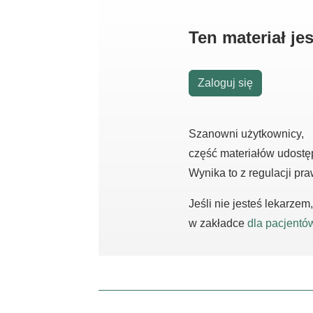
Ten materiał j
Zaloguj się
Szanowni użytkownicy,
część materiałów udostę
Wynika to z regulacji pr
Jeśli nie jesteś lekarze
w zakładce
dla pacjentó