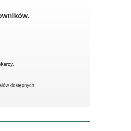
kowników.
ekarzy
.
iałów dostępnych