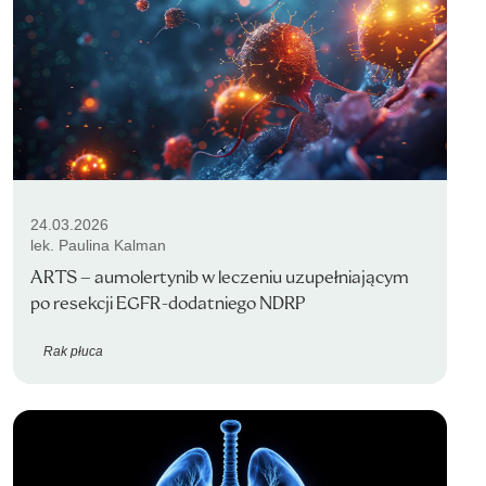
24.03.2026
lek. Paulina Kalman
ARTS – aumolertynib w leczeniu uzupełniającym
po resekcji EGFR-dodatniego NDRP
Rak płuca