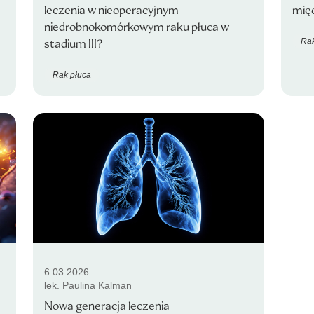
leczenia w nieoperacyjnym
mię
niedrobnokomórkowym raku płuca w
Rak
stadium III?
Rak płuca
6.03.2026
lek. Paulina Kalman
Nowa generacja leczenia