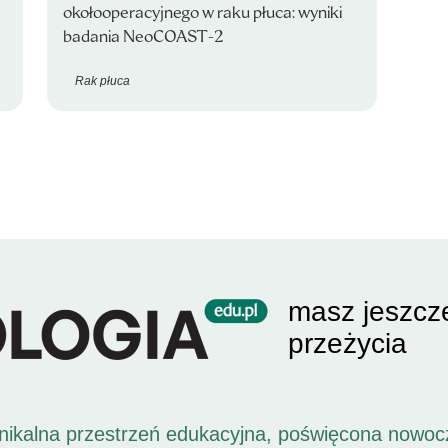
okołooperacyjnego w raku płuca: wyniki
badania NeoCOAST-2
Rak płuca
masz jeszcz
przeżycia
unikalna przestrzeń edukacyjna, poświęcona nowoc