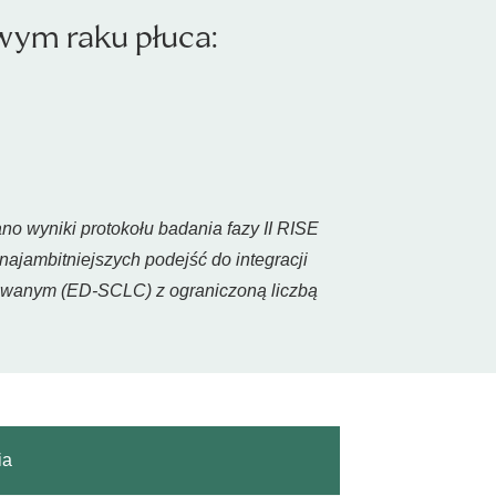
wym raku płuca:
o wyniki protokołu badania fazy II RISE
 najambitniejszych podejść do integracji
owanym (ED-SCLC) z ograniczoną liczbą
ia