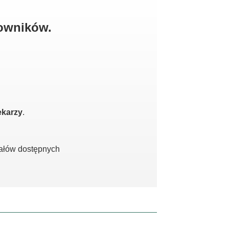
kowników.
ekarzy
.
iałów dostępnych