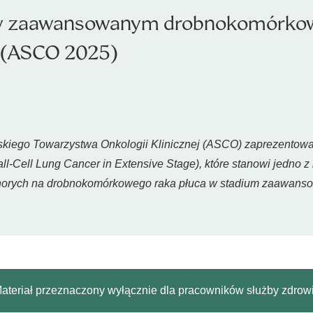
ii w zaawansowanym drobnokomórko
E (ASCO 2025)
kiego Towarzystwa Onkologii Klinicznej (ASCO) zaprezentowan
all-Cell Lung Cancer in Extensive Stage
), które stanowi jedno z
chorych na drobnokomórkowego raka płuca w stadium zaawans
ateriał przeznaczony wyłącznie dla pracowników służby zdrow