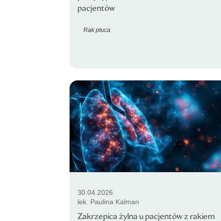
pacjentów
Rak płuca
30.04.2026
lek. Paulina Kalman
Zakrzepica żylna u pacjentów z rakiem