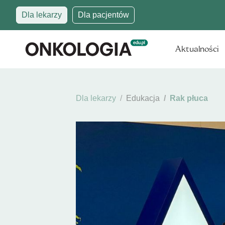
Dla lekarzy
Dla pacjentów
Aktualności
Dla lekarzy
Edukacja
Rak płuca