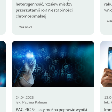
heterogenność, rozsiew między
raku
przerzutami i rola niestabilności
wnio
chromosomalnej
Rak
Rak płuca
24.04.2026
13.0
lek. Paulina Kalman
lek.
PACIFIC-9 – czy można poprawić wyniki
Imm