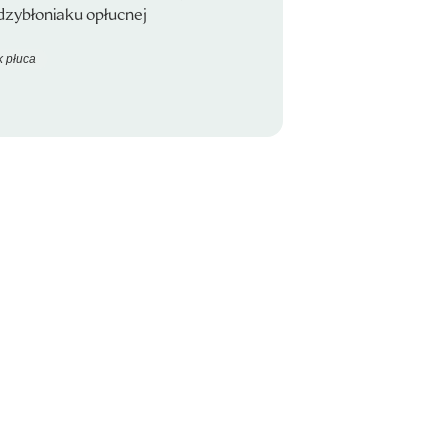
dzybłoniaku opłucnej
 płuca