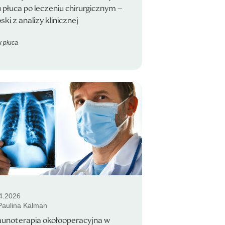
 płuca po leczeniu chirurgicznym –
ski z analizy klinicznej
 płuca
4.2026
 Paulina Kalman
unoterapia okołooperacyjna w