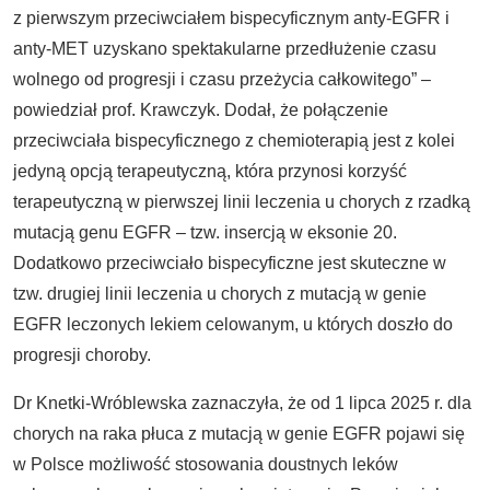
z pierwszym przeciwciałem bispecyficznym anty-EGFR i
anty-MET uzyskano spektakularne przedłużenie czasu
wolnego od progresji i czasu przeżycia całkowitego” –
powiedział prof. Krawczyk. Dodał, że połączenie
przeciwciała bispecyficznego z chemioterapią jest z kolei
jedyną opcją terapeutyczną, która przynosi korzyść
terapeutyczną w pierwszej linii leczenia u chorych z rzadką
mutacją genu EGFR – tzw. insercją w eksonie 20.
Dodatkowo przeciwciało bispecyficzne jest skuteczne w
tzw. drugiej linii leczenia u chorych z mutacją w genie
EGFR leczonych lekiem celowanym, u których doszło do
progresji choroby.
Dr Knetki-Wróblewska zaznaczyła, że od 1 lipca 2025 r. dla
chorych na raka płuca z mutacją w genie EGFR pojawi się
w Polsce możliwość stosowania doustnych leków