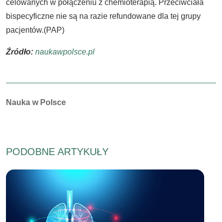
celowanych w połączeniu z chemioterapią. Przeciwciała
bispecyficzne nie są na razie refundowane dla tej grupy
pacjentów.(PAP)
Źródło:
naukawpolsce.pl
Autorzy:
Nauka w Polsce
PODOBNE ARTYKUŁY