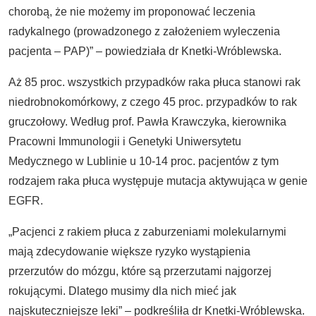
chorobą, że nie możemy im proponować leczenia
radykalnego (prowadzonego z założeniem wyleczenia
pacjenta – PAP)” – powiedziała dr Knetki-Wróblewska.
Aż 85 proc. wszystkich przypadków raka płuca stanowi rak
niedrobnokomórkowy, z czego 45 proc. przypadków to rak
gruczołowy. Według prof. Pawła Krawczyka, kierownika
Pracowni Immunologii i Genetyki Uniwersytetu
Medycznego w Lublinie u 10-14 proc. pacjentów z tym
rodzajem raka płuca występuje mutacja aktywująca w genie
EGFR.
„Pacjenci z rakiem płuca z zaburzeniami molekularnymi
mają zdecydowanie większe ryzyko wystąpienia
przerzutów do mózgu, które są przerzutami najgorzej
rokującymi. Dlatego musimy dla nich mieć jak
najskuteczniejsze leki” – podkreśliła dr Knetki-Wróblewska.