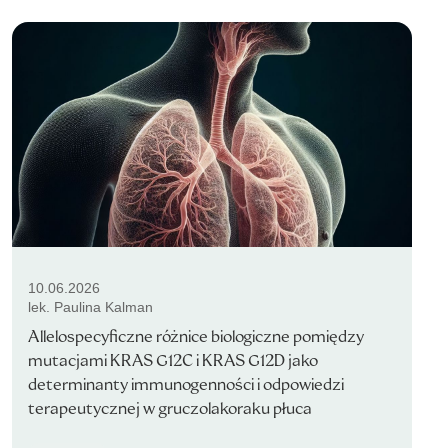
10.06.2026
lek. Paulina Kalman
Allelospecyficzne różnice biologiczne pomiędzy
mutacjami KRAS G12C i KRAS G12D jako
determinanty immunogenności i odpowiedzi
terapeutycznej w gruczolakoraku płuca