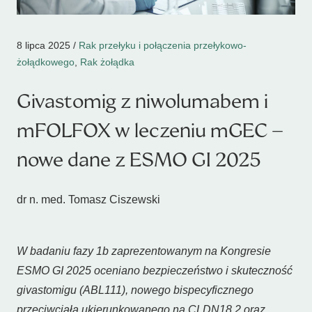
8 lipca 2025 /
Rak przełyku i połączenia przełykowo-
żołądkowego
,
Rak żołądka
Givastomig z niwolumabem i
mFOLFOX w leczeniu mGEC –
nowe dane z ESMO GI 2025
dr n. med. Tomasz Ciszewski
W badaniu fazy 1b zaprezentowanym na Kongresie
ESMO GI 2025 oceniano bezpieczeństwo i skuteczność
givastomigu (ABL111), nowego bispecyficznego
przeciwciała ukierunkowanego na CLDN18.2 oraz