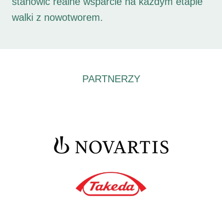
stanowić realne wsparcie na każdym etapie
walki z nowotworem.
PARTNERZY