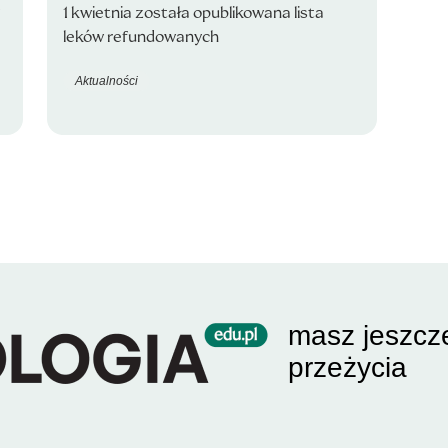
?
1 kwietnia została opublikowana lista
leków refundowanych
Aktualności
masz jeszcz
przeżycia