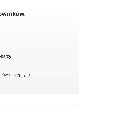
kowników.
ekarzy
.
iałów dostępnych