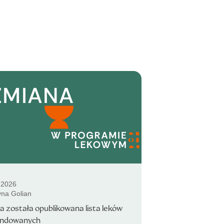
.2026
yna Golian
pca została opublikowana lista leków
undowanych