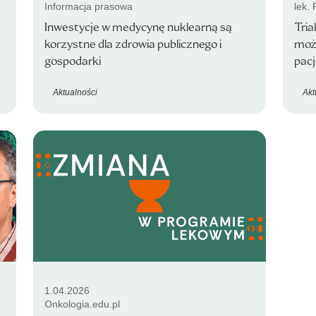
Informacja prasowa
lek.
Inwestycje w medycynę nuklearną są
Tria
korzystne dla zdrowia publicznego i
może
gospodarki
pacj
Aktualności
Akt
1.04.2026
Onkologia.edu.pl