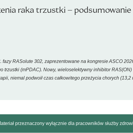
enia raka trzustki – podsumowanie 
3. fazy RASolute 302, zaprezentowane na kongresie ASCO 202
o trzustki (mPDAC). Nowy, wieloselektywny inhibitor RAS(ON) 
rapii, niemal podwoił czas całkowitego przeżycia chorych (13,
ateriał przeznaczony wyłącznie dla pracowników służby zdrow