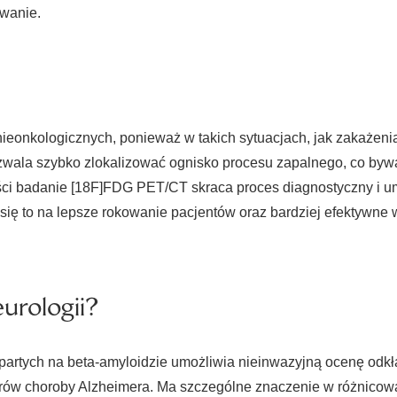
owanie.
ieonkologicznych, ponieważ w takich sytuacjach, jak zakażeni
 pozwala szybko zlokalizować ognisko procesu zapalnego, co by
ści badanie [18F]FDG PET/CT skraca proces diagnostyczny i u
 się to na lepsze rokowanie pacjentów oraz bardziej efektywn
urologii?
artych na beta-amyloidzie umożliwia nieinwazyjną ocenę odkł
ów choroby Alzheimera. Ma szczególne znaczenie w różnicowani