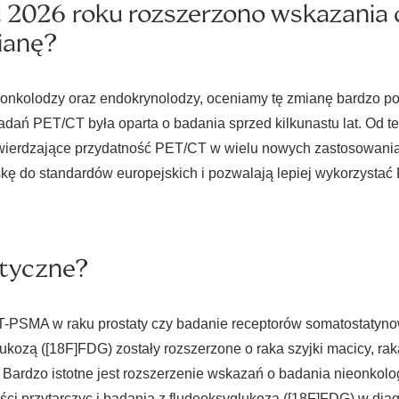
iu 2026 roku rozszerzono wskazania
mianę?
 onkolodzy oraz endokrynolodzy, oceniamy tę zmianę bardzo poz
dań PET/CT była oparta o badania sprzed kilkunastu lat. Od te
twierdzające przydatność PET/CT w wielu nowych zastosowania
kę do standardów europejskich i pozwalają lepiej wykorzysta
utyczne?
T-PSMA w raku prostaty czy badanie receptorów somatostatyn
ukozą ([18F]FDG) zostały rozszerzone o raka szyjki macicy, r
 Bardzo istotne jest rozszerzenie wskazań o badania nieonkolo
ości przytarczyc i badania z fludeoksyglukozą ([18F]FDG) w dia