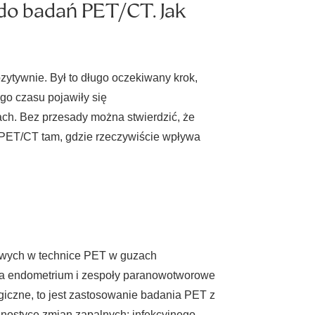
 do badań PET/CT. Jak
ytywnie. Był to długo oczekiwany krok,
go czasu pojawiły się
ch. Bez przesady można stwierdzić, że
ć PET/CT tam, gdzie rzeczywiście wpływa
owych w technice PET w guzach
aka endometrium i zespoły paranowotworowe
giczne, to jest zastosowanie badania PET z
gnostyce zmian zapalnych: infekcyjnego