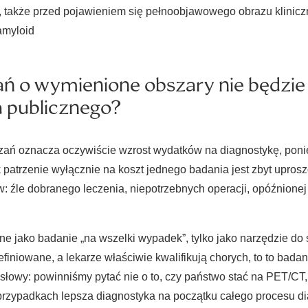
 także przed pojawieniem się pełnoobjawowego obrazu kliniczn
amyloid
ań o wymienione obszary nie będzi
a publicznego?
azań oznacza oczywiście wzrost wydatków na diagnostykę, pon
atrzenie wyłącznie na koszt jednego badania jest zbyt uproszc
 źle dobranego leczenia, niepotrzebnych operacji, opóźnionej te
 jako badanie „na wszelki wypadek”, tylko jako narzędzie do
efiniowane, a lekarze właściwie kwalifikują chorych, to to bad
i słowy: powinniśmy pytać nie o to, czy państwo stać na PET/CT,
 przypadkach lepsza diagnostyka na początku całego procesu 