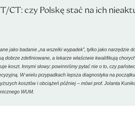
/CT: czy Polskę stać na ich nieakt
ne jako badanie „na wszelki wypadek”, tylko jako narzędzie d
są dobrze zdefiniowane, a lekarze właściwie kwalifikują choryc
ruje koszt. Innymi słowy: powinniśmy pytać nie o to, czy państw
recyzyjną. W wielu przypadkach lepsza diagnostyka na początk
ższych kosztów i obciążeń później – mówi prof. Jolanta Kuni
linicznego WUM.