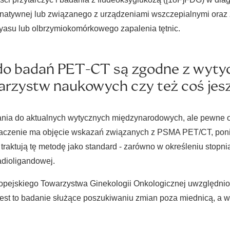
, natywnej lub związanego z urządzeniami wszczepialnymi oraz
yasu lub olbrzymiokomórkowego zapalenia tętnic.
do badań PET-CT są zgodne z wytyc
rzystw naukowych czy też coś je
zania do aktualnych wytycznych międzynarodowych, ale pewne 
 znaczenie ma objęcie wskazań związanych z PSMA PET/CT, po
t traktują tę metodę jako standard - zarówno w określeniu st
radioligandowej.
opejskiego Towarzystwa Ginekologii Onkologicznej uwzględnio
est to badanie służące poszukiwaniu zmian poza miednicą, a wi