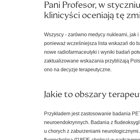
Pani Profesor, w styczn
klinicyści oceniają tę z
Wszyscy - zarówno medycy nuklearni, jak i
ponieważ wcześniejsza lista wskazań do ba
nowe radiofarmaceutyki i wyniki badań po
zaktualizowane wskazania przybliżają Pols
ono na decyzje terapeutyczne.
Jakie to obszary terape
Przykładem jest zastosowanie badania PE
neuroendokrynnych. Badania z fludeoksygl
u chorych z zaburzeniami neurologicznymi.
fluorocholiną ([18F]F-choliną) w nadczynn