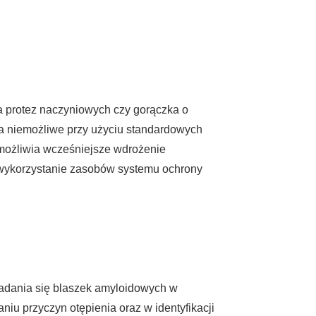
a protez naczyniowych czy gorączka o
wa niemożliwe przy użyciu standardowych
możliwia wcześniejsze wdrożenie
e wykorzystanie zasobów systemu ochrony
adania się blaszek amyloidowych w
u przyczyn otępienia oraz w identyfikacji