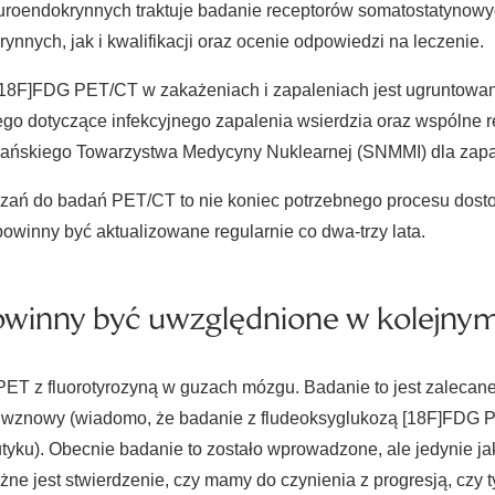
oendokrynnych traktuje badanie receptorów somatostatynowyc
nych, jak i kwalifikacji oraz ocenie odpowiedzi na leczenie.
[18F]FDG PET/CT w zakażeniach i zapaleniach jest ugruntowa
go dotyczące infekcyjnego zapalenia wsierdzia oraz wspólne
ańskiego Towarzystwa Medycyny Nuklearnej (SNMMI) dla zapa
zań do badań PET/CT to nie koniec potrzebnego procesu dosto
inny być aktualizowane regularnie co dwa-trzy lata.
owinny być uwzględnione w kolejny
PET z fluorotyrozyną w guzach mózgu. Badanie to jest zaleca
 wznowy (wiadomo, że badanie z fludeoksyglukozą [18F]FDG 
tyku). Obecnie badanie to zostało wprowadzone, ale jedynie ja
e jest stwierdzenie, czy mamy do czynienia z progresją, czy t