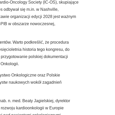
rdio-Oncology Society (IC-OS), skupiające
s odbywał się m.in. w Nashville,
zawie organizacji edycji 2028 jest ważnym
O-PIB w obszarze nowoczesnej,
ntów. Warto podkreślić, że procedura
ęcioletnia historia tego kongresu, do
a przygotowanie polskiej dokumentacji
Onkologii.
zystwo Onkologiczne oraz Polskie
arzystw naukowych wokół zagadnień
b. n. med. Beaty Jagielskiej, dyrektor
ę rozwoju kardioonkologii w Europie