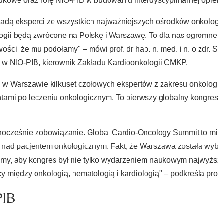
we oraz rolę NIO-PIB w budowaniu interdyscyplinarnej opiek
jadą eksperci ze wszystkich najważniejszych ośrodków onkolog
logii będą zwrócone na Polskę i Warszawę. To dla nas ogromne 
ści, że mu podołamy" – mówi prof. dr hab. n. med. i n. o zdr. 
ii w NIO-PIB, kierownik Zakładu Kardioonkologii CMKP.
Warszawie kilkuset czołowych ekspertów z zakresu onkologii, k
ami po leczeniu onkologicznym. To pierwszy globalny kongres m
nocześnie zobowiązanie. Global Cardio-Oncology Summit to miej
ki nad pacjentem onkologicznym. Fakt, że Warszawa została wy
emy, aby kongres był nie tylko wydarzeniem naukowym najwyższ
między onkologią, hematologią i kardiologią" – podkreśla prof
PIB