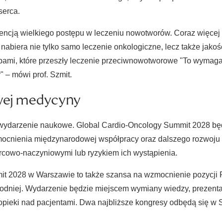
serca.
encją wielkiego postępu w leczeniu nowotworów. Coraz więcej 
 nabiera nie tylko samo leczenie onkologiczne, lecz także jako
ami, które przeszły leczenie przeciwnowotworowe "To wymaga ś
 – mówi prof. Szmit.
wej medycyny
ydarzenie naukowe. Global Cardio-Oncology Summit 2028 będ
ocnienia międzynarodowej współpracy oraz dalszego rozwoju s
rcowo-naczyniowymi lub ryzykiem ich wystąpienia.
t 2028 w Warszawie to także szansa na wzmocnienie pozycji 
dniej. Wydarzenie będzie miejscem wymiany wiedzy, prezenta
opieki nad pacjentami. Dwa najbliższe kongresy odbędą się w