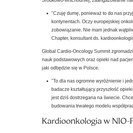
Środkowo-Wschodniej, zaangażowanie nauko
"Czuję dumę, ponieważ to do nas przy
kontynentach. Oczy europejskiej onko
zobowiązanie. Nie mam jednak wątpliwo
Chapter, konsultant ds. kardioonkolog
Global Cardio-Oncology Summit zgromadzi w 
nauk podstawowych oraz opieki nad pacjent
jaki odbędzie się w Polsce.
"To dla nas ogromne wyróżnienie i jed
badacze kształtujący przyszłość opie
jest dziś dostrzegana na świecie. Chc
budowania trwałego modelu współpracy 
Kardioonkologia w NIO-