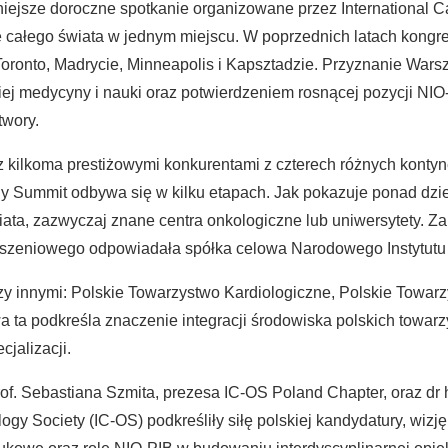
ejsze doroczne spotkanie organizowane przez International Ca
e całego świata w jednym miejscu. W poprzednich latach kongre
Toronto, Madrycie, Minneapolis i Kapsztadzie. Przyznanie Wars
j medycyny i nauki oraz potwierdzeniem rosnącej pozycji NI
twory.
kilkoma prestiżowymi konkurentami z czterech różnych kontyne
Summit odbywa się w kilku etapach. Jak pokazuje ponad dziesi
iata, zazwyczaj znane centra onkologiczne lub uniwersytety. Z
łoszeniowego odpowiadała spółka celowa Narodowego Instytutu 
y innymi: Polskie Towarzystwo Kardiologiczne, Polskie Towar
ywa ta podkreśla znaczenie integracji środowiska polskich tow
jalizacji.
. Sebastiana Szmita, prezesa IC-OS Poland Chapter, oraz dr ha
ogy Society (IC-OS) podkreśliły siłę polskiej kandydatury, wizj