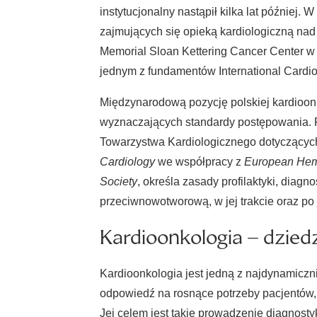
instytucjonalny nastąpił kilka lat późnie
zajmujących się opieką kardiologiczną nad
Memorial Sloan Kettering Cancer Center w 
jednym z fundamentów International Cardio
Międzynarodową pozycję polskiej kardioon
wyznaczających standardy postępowania. Pr
Towarzystwa Kardiologicznego dotyczącyc
Cardiology
we współpracy z
European Hema
Society
, określa zasady profilaktyki, diag
przeciwnowotworową, w jej trakcie oraz po 
Kardioonkologia – dziedz
Kardioonkologia jest jedną z najdynamiczni
odpowiedź na rosnące potrzeby pacjentów,
Jej celem jest takie prowadzenie diagnosty