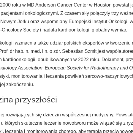
j. W 2000 roku w MD Anderson Cancer Center w Houston powstał 
 pacjentami onkologicznymi. Z czasem siły połączyły trzy waż
Nowym Jorku oraz wspomniany Europejski Instytut Onkologii w 
-Oncology Society i nadała kardioonkologii globalny wymiar.
kologii wzmacnia także udział polskich ekspertów w tworzeni
of. dr hab. n. med. i n. o zdr. Sebastian Szmit jest współaut
h kardioonkologii, opublikowanych w 2022 roku. Dokument, pr
tology Association
,
European Society for Radiotherapy and O
nostyki, monitorowania i leczenia powikłań sercowo-naczyniowy
jej zakończeniu.
ina przyszłości
ej rozwijających się dziedzin współczesnej medycyny. Powstała n
 u których skuteczne leczenie nowotworu może wiązać się z r
ki, leczenia i monitorowania chorego, aby terapia przeciwnowo