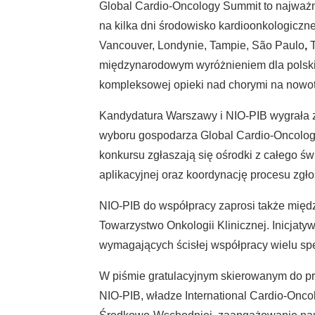
Global Cardio-Oncology Summit to najważni
na kilka dni środowisko kardioonkologiczn
Vancouver, Londynie, Tampie, São Paulo
,
międzynarodowym wyróżnieniem dla polskie
kompleksowej opieki nad chorymi na nowo
Kandydatura Warszawy i NIO-PIB wygrała z 
wyboru gospodarza Global Cardio-Oncology 
konkursu zgłaszają się ośrodki z całego św
aplikacyjnej oraz koordynację procesu zg
NIO-PIB do współpracy zaprosi także międz
Towarzystwo Onkologii Klinicznej. Inicjat
wymagających ścisłej współpracy wielu spec
W piśmie gratulacyjnym skierowanym do prof
NIO-PIB, władze International Cardio-Oncol