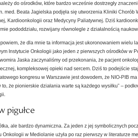
leży do ośrodków, które bardzo wcześnie dostrzegły znaczenie 
. n. med. Beata Jagielska podjęła się utworzenia Kliniki Chorób
nej, Kardioonkologii oraz Medycyny Paliatywnej. Dziś kardioon
rmie pododdziału, rozwijany równolegle z działalnością naukow
 powiem, że dla mnie ta informacja jest ukoronowaniem wielu lat
m Instytucie Onkologii jako jeden z pierwszych ośrodków w Pol
womira Jaska zaczynaliśmy od przekonania, że pacjent onkolog
ecznej, kompleksowej opieki nad sercem. Dziś to podejście sta
iatowego kongresu w Warszawie jest dowodem, że NIO-PIB ma 
to, że pionierskie działania warte są każdego wysiłku" – podkre
ii.
 w pigułce
rótka, ale bardzo dynamiczna. Za jeden z jej symbolicznych pocz
u Onkologii w Mediolanie użyła po raz pierwszy w literaturze m