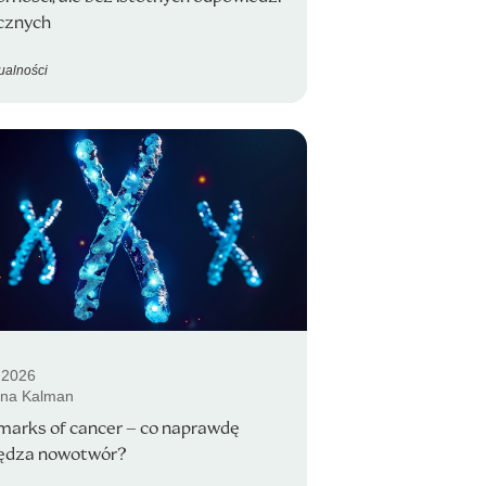
icznych
ualności
.2026
ina Kalman
marks of cancer – co naprawdę
ędza nowotwór?