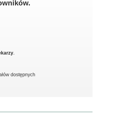
kowników.
ekarzy
.
iałów dostępnych