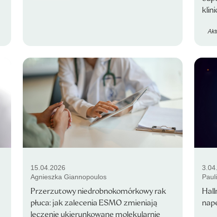
klin
Akt
15.04.2026
3.04
Agnieszka Giannopoulos
Paul
Przerzutowy niedrobnokomórkowy rak
Hall
płuca: jak zalecenia ESMO zmieniają
nap
leczenie ukierunkowane molekularnie