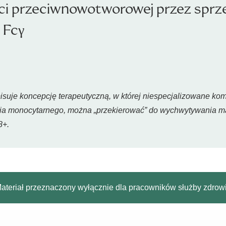
i przeciwnowotworowej przez sprz
 Fcγ
suje koncepcję terapeutyczną, w której niespecjalizowane kom
ia monocytarnego, można „przekierować” do wychwytywania m
8+.
ateriał przeznaczony wyłącznie dla pracowników służby zdrow