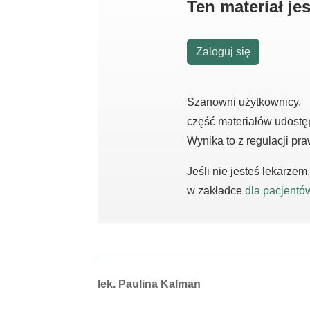
Ten materiał j
Zaloguj się
Szanowni użytkownicy,
część materiałów udostę
Wynika to z regulacji pr
Jeśli nie jesteś lekarze
w zakładce
dla pacjentó
Autorzy:
lek. Paulina Kalman