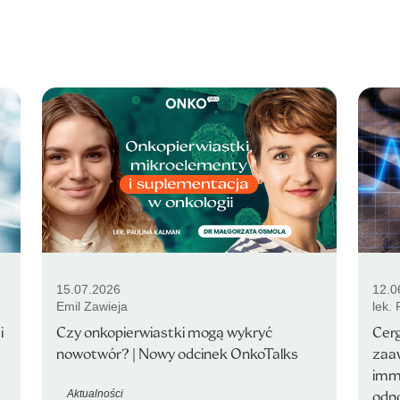
15.07.2026
12.0
Emil Zawieja
lek.
i
Czy onkopierwiastki mogą wykryć
Cer
nowotwór? | Nowy odcinek OnkoTalks
zaa
imm
Aktualności
odpo