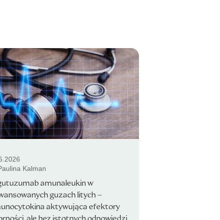
6.2026
 Paulina Kalman
gutuzumab amunaleukin w
wansowanych guzach litych –
unocytokina aktywująca efektory
rności, ale bez istotnych odpowiedzi