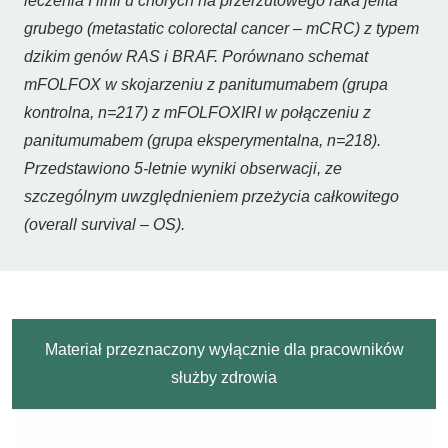
leczenia I linii u chorych na przerzutowego raka jelita
grubego (metastatic colorectal cancer – mCRC) z typem
dzikim genów RAS i BRAF. Porównano schemat
mFOLFOX w skojarzeniu z panitumumabem (grupa
kontrolna, n=217) z mFOLFOXIRI w połączeniu z
panitumumabem (grupa eksperymentalna, n=218).
Przedstawiono 5-letnie wyniki obserwacji, ze
szczególnym uwzględnieniem przeżycia całkowitego
(overall survival – OS).
Materiał przeznaczony wyłącznie dla pracowników
służby zdrowia