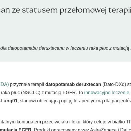
n ze statusem przełomowej terapi
i dla datopotamabu deruxtecanu w leczeniu raka płuc z mutacj
(FDA)
przyznała terapii
datopotamab deruxtecan
(Dato-DXd) st
aka płuc (NSCLC) z mutacją EGFR. To
innowacyjne leczenie
-Lung01
, stanowi obiecującą opcję terapeutyczną dla pacjent
talnym koniugatem przeciwciała i leku, który celuje w białk
z mutacją EGFR
. Produkt opracowany przez AstraZeneca i Daii