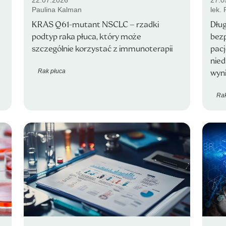
22.07.2026
27.0
Paulina Kalman
lek.
KRAS Q61-mutant NSCLC – rzadki
Dłu
podtyp raka płuca, który może
bezp
szczególnie korzystać z immunoterapii
pac
nie
Rak płuca
wyni
Rak