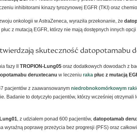
eczeniu inhibitorami kinazy tyrozynowej EGFR (TKI) oraz chemiot
ozwoju onkologii w AstraZeneca, wyraziła przekonanie, że
dato
płuc z mutacją EGFR, którzy nie mają dostępnych innych opcji 
potwierdzają skuteczność datopotamabu 
a fazy II
TROPION-Lung05
oraz dodatkowych dowodach z bada
topotamabu deruxtecanu
w leczeniu
raka
płuc z mutacją E
37 pacjentów z zaawansowanym
niedrobnokomórkowym raki
. Badanie to dotyczyło pacjentów, którzy wcześniej otrzymali l
Lung01
, z udziałem ponad 600 pacjentów,
datopotamab deru
a wyraźną poprawę przeżycia bez progresji (PFS) oraz całkowi