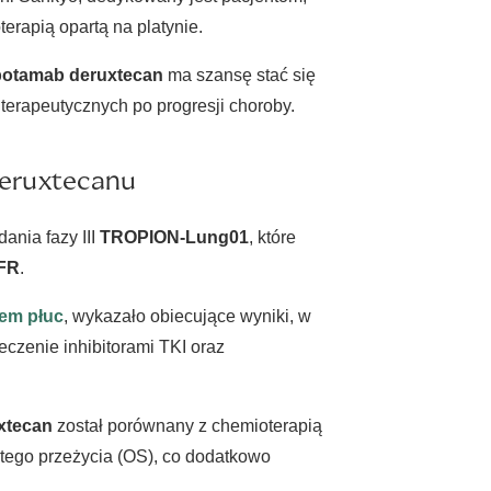
erapią opartą na platynie.
potamab deruxtecan
ma szansę stać się
terapeutycznych po progresji choroby.
deruxtecanu
nia fazy III
TROPION-Lung01
, które
GFR
.
em płuc
, wykazało obiecujące wyniki, w
eczenie inhibitorami TKI oraz
xtecan
został porównany z chemioterapią
tego przeżycia (OS), co dodatkowo