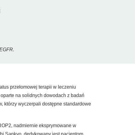
i
ą EGFR.
atus przełomowej terapii w leczeniu
, oparte na solidnych dowodach z badań
ów, którzy wyczerpali dostępne standardowe
o TROP2, nadmiernie eksprymowane w
chi Sankyo, dedykowany jest pacjentom,