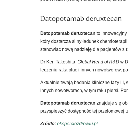
Datopotamab deruxtecan – r
Datopotamab deruxtecan
to innowacyjny
który dostarcza silny ładunek chemioterap
stanowiąc nową nadzieję dla pacjentów z
r
Dr Ken Takeshita,
Global Head of R&D
w Da
leczeniu raka płuc i innych nowotworów, po
Aktualnie trwają badania kliniczne fazy III
innych nowotworach, w tym raku piersi. Pon
Datopotamab deruxtecan
znajduje się o
przyspieszyć dostępność tej przełomowej t
Źródło:
eksperciozdrowiu.pl