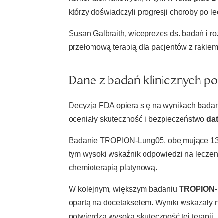
którzy doświadczyli progresji choroby po l
Susan Galbraith, wiceprezes ds. badań i r
przełomową terapią dla pacjentów z rakiem 
Dane z badań klinicznych 
Decyzja FDA opiera się na wynikach badani
oceniały skuteczność i bezpieczeństwo
da
Badanie TROPION-Lung05, obejmujące 1
tym wysoki wskaźnik odpowiedzi na leczenie
chemioterapią platynową.
W kolejnym, większym badaniu
TROPION-
opartą na docetakselem. Wyniki wskazały n
potwierdza wysoką skuteczność tej terapii.