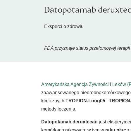
Datopotamab deruxteca
Eksperci o zdrowiu
FDA przyznaje status przełomowej terapi
Amerykańska Agencja Żywności i Leków 
zaawansowanego niedrobnokomórkowego r
klinicznych
TROPION-Lung05
i
TROPION
metody leczenia.
Datopotamab deruxtecan
jest eksperymen
komórkach rakowych, w tym w
raku płuc 