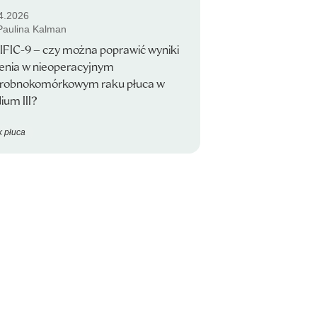
4.2026
 Paulina Kalman
FIC-9 – czy można poprawić wyniki
enia w nieoperacyjnym
drobnokomórkowym raku płuca w
ium III?
 płuca