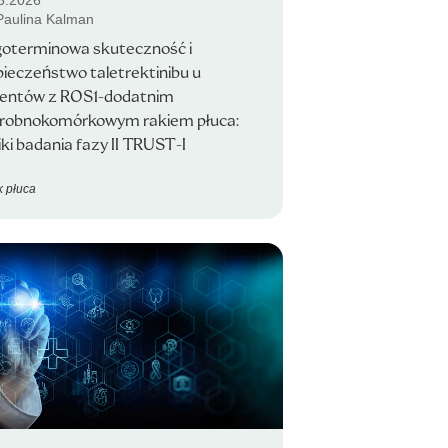
5.2026
 Paulina Kalman
goterminowa skuteczność i
ieczeństwo taletrektinibu u
jentów z ROS1-dodatnim
drobnokomórkowym rakiem płuca:
ki badania fazy II TRUST-I
 płuca