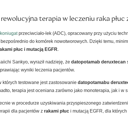
ewolucyjna terapia w leczeniu raka płuc
koniugat
przeciwciało-lek (ADC), opracowany przy użyciu tech
ii bezpośrednio do komórek nowotworowych. Dzięki temu, minim
akami płuc i mutacją EGFR
.
iichi Sankyo, wyraził nadzieję, że
datopotamab deruxtecan
s
prawiając wyniki leczenia pacjentów.
, w których testowane jest zastosowanie
datopotamabu deruxte
adto, terapia jest oceniana zarówno jako monoterapia, jak i w s
becnie w procedurze uzyskiwania przyspieszonego zatwierdzen
erapii dla pacjentów z
rakami płuc
i mutacją EGFR, dla których d