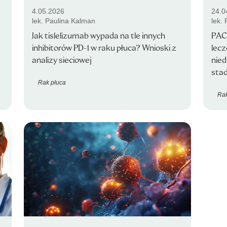
4.05.2026
24.0
lek. Paulina Kalman
lek.
Jak tislelizumab wypada na tle innych
PACI
inhibitorów PD-1 w raku płuca? Wnioski z
lecz
analizy sieciowej
nie
stad
Rak płuca
Rak