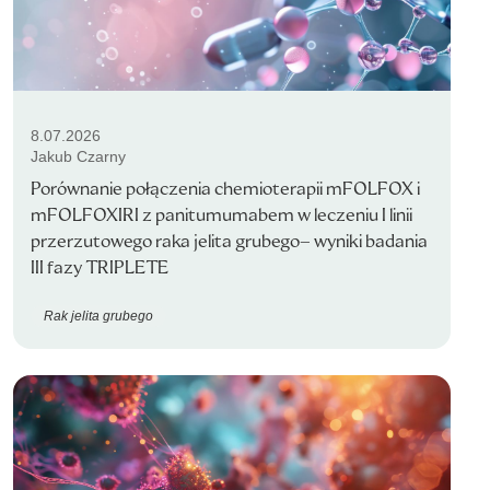
8.07.2026
Jakub Czarny
Porównanie połączenia chemioterapii mFOLFOX i
mFOLFOXIRI z panitumumabem w leczeniu I linii
przerzutowego raka jelita grubego– wyniki badania
III fazy TRIPLETE
Rak jelita grubego