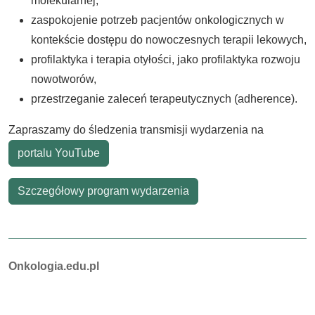
molekularnej,
zaspokojenie potrzeb pacjentów onkologicznych w
kontekście dostępu do nowoczesnych terapii lekowych,
profilaktyka i terapia otyłości, jako profilaktyka rozwoju
nowotworów,
przestrzeganie zaleceń terapeutycznych (adherence).
Zapraszamy do śledzenia transmisji wydarzenia na
portalu YouTube
Szczegółowy program wydarzenia
Autorzy:
Onkologia.edu.pl