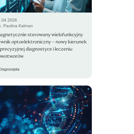
.04.2026
k. Paulina Kalman
agnetycznie sterowany wielofunkcyjny
ewnik optoelektroniczny – nowy kierunek
precyzyjnej diagnostyce i leczeniu
owotworów
Diagnostyka