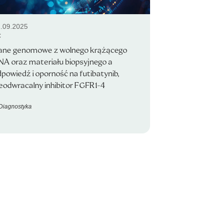
.09.2025
C
ane genomowe z wolnego krążącego
NA oraz materiału biopsyjnego a
powiedź i oporność na futibatynib,
eodwracalny inhibitor FGFR1-4
Diagnostyka