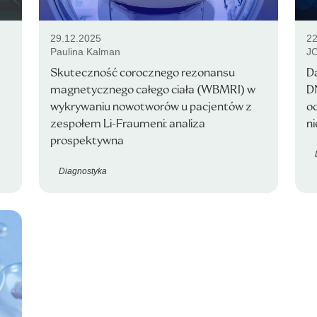
29.12.2025
22
Paulina Kalman
J
Skuteczność corocznego rezonansu
D
magnetycznego całego ciała (WBMRI) w
D
wykrywaniu nowotworów u pacjentów z
od
zespołem Li-Fraumeni: analiza
ni
prospektywna
Diagnostyka