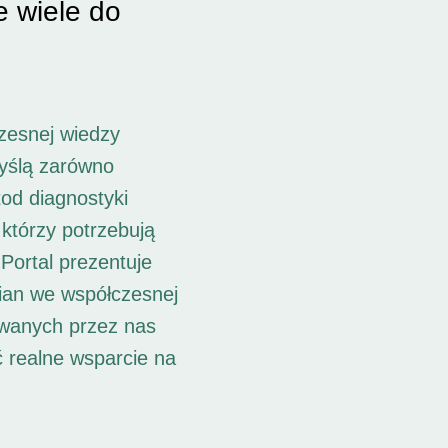
e wiele do
zesnej wiedzy
myślą zarówno
od diagnostyki
 którzy potrzebują
Portal prezentuje
ian we współczesnej
owanych przez nas
ć realne wsparcie na