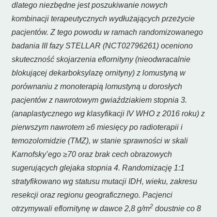
dlatego niezbędne jest poszukiwanie nowych
kombinacji terapeutycznych wydłużających przeżycie
pacjentów. Z tego powodu w ramach randomizowanego
badania III fazy STELLAR (NCT02796261) oceniono
skuteczność skojarzenia eflornityny (nieodwracalnie
blokującej dekarboksylazę ornityny) z lomustyną w
porównaniu z monoterapią lomustyną u dorosłych
pacjentów z nawrotowym gwiaździakiem stopnia 3.
(anaplastycznego wg klasyfikacji IV WHO z 2016 roku) z
pierwszym nawrotem ≥6 miesięcy po radioterapii i
temozolomidzie (TMZ), w stanie sprawności w skali
Karnofsky’ego ≥70 oraz brak cech obrazowych
sugerujących glejaka stopnia 4. Randomizację 1:1
stratyfikowano wg statusu mutacji IDH, wieku, zakresu
resekcji oraz regionu geograficznego. Pacjenci
2
otrzymywali eflornitynę w dawce 2,8 g/m
doustnie co 8