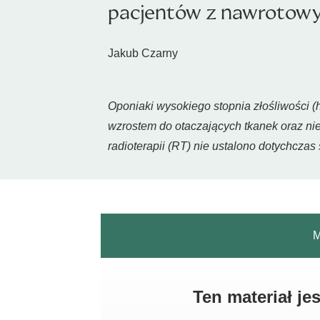
pacjentów z nawrotowy
Jakub Czarny
Oponiaki wysokiego stopnia złośliwości (
wzrostem do otaczających tkanek oraz ni
radioterapii (RT) nie ustalono dotychcza
M
Ten materiał j