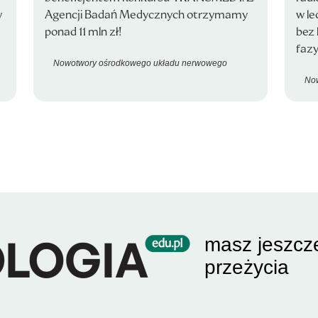
w
Agencji Badań Medycznych otrzymamy
w le
ponad 11 mln zł!
bez 
faz
Nowotwory ośrodkowego układu nerwowego
No
masz jeszcz
przeżycia