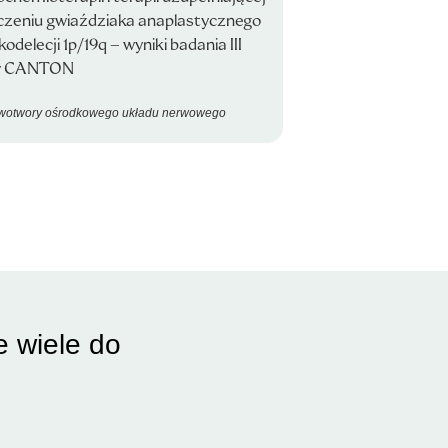
czeniu gwiaździaka anaplastycznego
kodelecji 1p/19q – wyniki badania III
y CANTON
wotwory ośrodkowego układu nerwowego
e wiele do