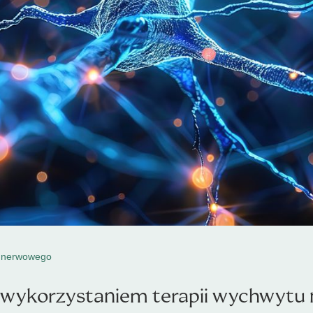
 nerwowego
 z wykorzystaniem terapii wychwytu