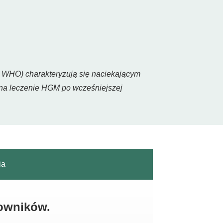
wg WHO) charakteryzują się naciekającym
 na leczenie HGM po wcześniejszej
ia
kowników.