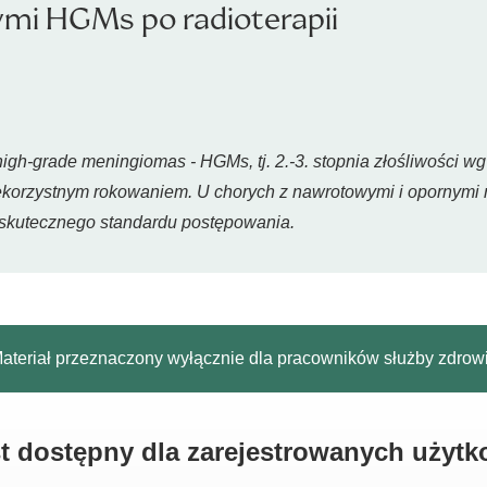
mi HGMs po radioterapii
high-grade meningiomas - HGMs, tj. 2.-3. stopnia złośliwości 
ekorzystnym rokowaniem. U chorych z nawrotowymi i opornymi
s skutecznego standardu postępowania.
ateriał przeznaczony wyłącznie dla pracowników służby zdrow
est dostępny dla zarejestrowanych użyt