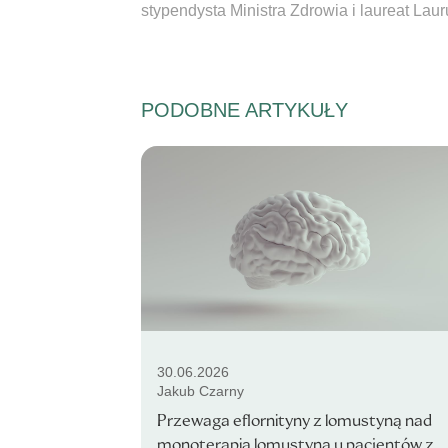
stypendysta Ministra Zdrowia i laureat La
PODOBNE ARTYKUŁY
30.06.2026
Jakub Czarny
Przewaga eflornityny z lomustyną nad
monoterapią lomustyną u pacjentów z