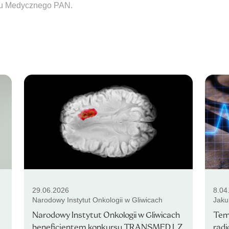
uru Medycznego PAN.
29.06.2026
8.04
Narodowy Instytut Onkologii w Gliwicach
Jaku
Narodowy Instytut Onkologii w Gliwicach
Tem
beneficjentem konkursu TRANSMED I. Z
radi