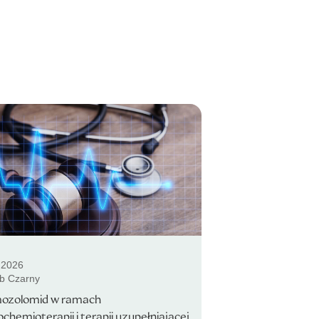
.2026
b Czarny
ozolomid w ramach
ochemioterapii i terapii uzupełniającej