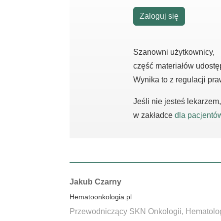
Zaloguj się
Szanowni użytkownicy,
część materiałów udostę
Wynika to z regulacji pr
Jeśli nie jesteś lekarze
w zakładce
dla pacjentó
Autorzy:
Jakub Czarny
Hematoonkologia.pl
Przewodniczący SKN Onkologii, Hematologii