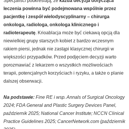
Specjaliści podkreślają, że
każda decyzja dotycząca
leczenia powinna być podejmowana wspólnie przez
pacjentkę i zespół wielodyscyplinarny – chirurga
onkologa, radiologa, onkologa klinicznego i
radioterapeutę
. Krioablacja może być ciekawą opcją dla
niewielkiej grupy starszych kobiet z bardzo wczesnym
rakiem piersi, jednak nie zastąpi klasycznej chirurgii w
większości przypadków. Przed podjęciem decyzji warto
porozmawiać z lekarzem o wszystkich możliwościach
terapii, potencjalnych korzyściach i ryzyku, a także o planie
dalszej obserwacji.
Na podstawie:
Fine RE i wsp. Annals of Surgical Oncology
2024; FDA General and Plastic Surgery Devices Panel,
październik 2025; National Cancer Institute; NCCN Clinical
Practice Guidelines 2025; CancerNetwork.com (październik