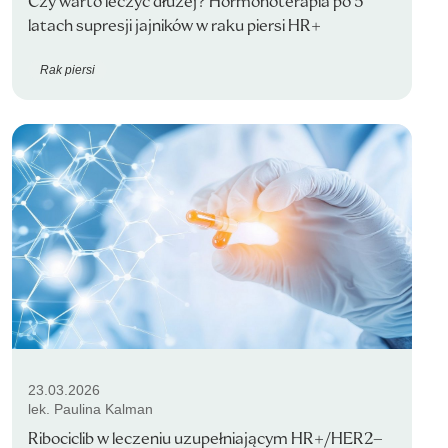
Czy warto leczyć dłużej? Hormonoterapia po 5
latach supresji jajników w raku piersi HR+
Rak piersi
23.03.2026
lek. Paulina Kalman
Ribociclib w leczeniu uzupełniającym HR+/HER2–