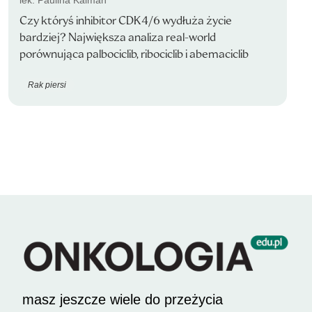
lek. Paulina Kalman
Czy któryś inhibitor CDK4/6 wydłuża życie
bardziej? Największa analiza real-world
porównująca palbociclib, ribociclib i abemaciclib
Rak piersi
masz jeszcze wiele do przeżycia