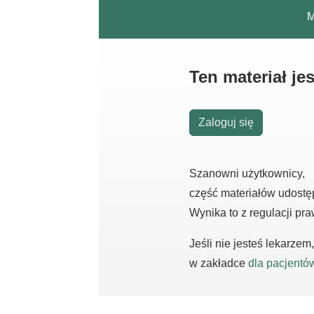
M
Ten materiał j
Zaloguj się
Szanowni użytkownicy,
część materiałów udostę
Wynika to z regulacji pr
Jeśli nie jesteś lekarze
w zakładce
dla pacjentó