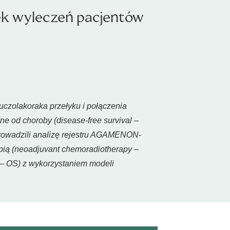
ek wyleczeń pacjentów
uczolakoraka przełyku i połączenia
 od choroby (disease-free survival –
prowadzili analizę rejestru AGAMENON-
ią (neoadjuvant chemoradiotherapy –
 – OS) z wykorzystaniem modeli