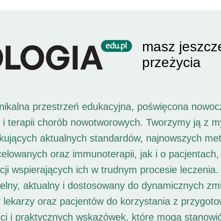
masz jeszcz
przeżycia
unikalna przestrzeń edukacyjna, poświęcona nowoc
i i terapii chorób nowotworowych. Tworzymy ją z 
ukujących aktualnych standardów, najnowszych met
 celowanych oraz immunoterapii, jak i o pacjentach,
ji wspierających ich w trudnym procesie leczenia. 
elny, aktualny i dostosowany do dynamicznych zm
 lekarzy oraz pacjentów do korzystania z przygot
ści i praktycznych wskazówek, które mogą stanowi