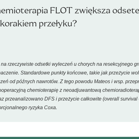
hemioterapia FLOT zwiększa odset
akorakiem przełyku?
na rzeczywiste odsetki wyleczeń u chorych na resekcyjnego gr
zenie. Standardowe punkty końcowe, takie jak przeżycie wolne
czeń od późnych nawrotów. Z tego powodu Mateos i wsp. prze
peracyjną chemioterapię z neoadjuwantową chemioradioterap
 przeanalizowano DFS i przeżycie całkowite (overall survival
orcjonalnego ryzyka Coxa.