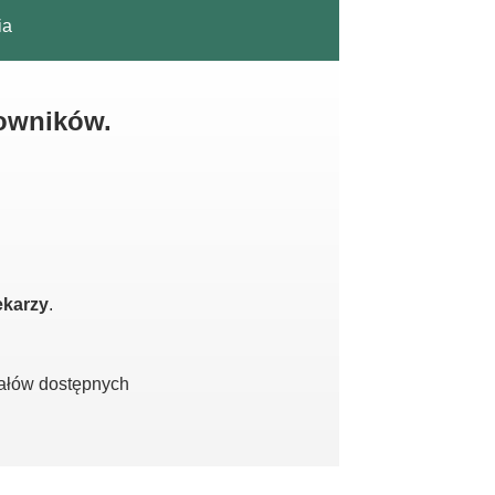
ia
kowników.
ekarzy
.
iałów dostępnych