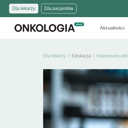
Dla lekarzy
Dla pacjentów
Aktualności
Dla lekarzy
Edukacja
Nowotwory ukł