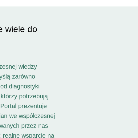
e wiele do
zesnej wiedzy
myślą zarówno
od diagnostyki
 którzy potrzebują
Portal prezentuje
ian we współczesnej
owanych przez nas
ć realne wsparcie na