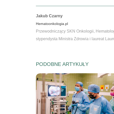
Autorzy:
Jakub Czarny
Hematoonkologia.pl
Przewodniczący SKN Onkologii, Hematologii
stypendysta Ministra Zdrowia i laureat La
PODOBNE ARTYKUŁY