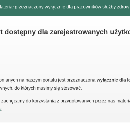
ateriał przeznaczony wyłącznie dla pracowników służby zdrow
est dostępny dla zarejestrowanych użyt
pnianych na naszym portalu jest przeznaczona
wyłącznie dla l
awnych, do których musimy się stosować.
m, zachęcamy do korzystania z przygotowanych przez nas mater
w
.