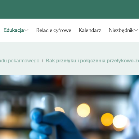
Relacje cyfrowe
Kalendarz
Edukacja
Niezbędnik
adu pokarmowego
Rak przełyku i połączenia przełykowo-