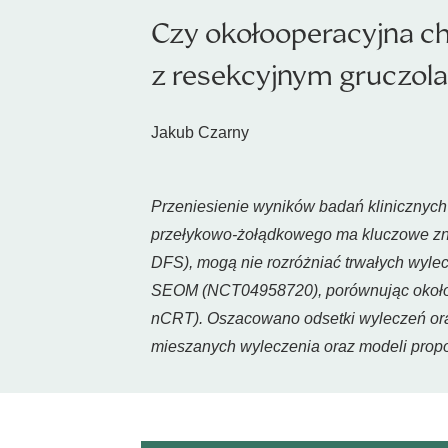
Czy okołooperacyjna c
z resekcyjnym gruczol
Jakub Czarny
Przeniesienie wyników badań klinicznych 
przełykowo-żołądkowego ma kluczowe znac
DFS), mogą nie rozróżniać trwałych wyle
SEOM (NCT04958720), porównując okołoo
nCRT). Oszacowano odsetki wyleczeń oraz
mieszanych wyleczenia oraz modeli prop