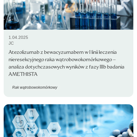
1.04.2025
JC
Atezolizumab z bewacyzumabem w I linii leczenia
nieresekcyjnego raka wątrobowokomórkowego –
analiza dotychczasowych wyników z fazy IIIb badania
AMETHISTA
Rak wątrobowokomórkowy