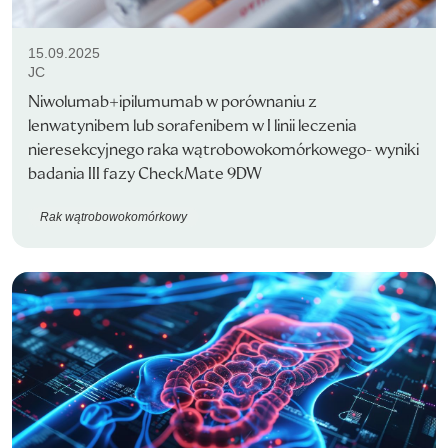
15.09.2025
JC
Niwolumab+ipilumumab w porównaniu z
lenwatynibem lub sorafenibem w I linii leczenia
nieresekcyjnego raka wątrobowokomórkowego- wyniki
badania III fazy CheckMate 9DW
Rak wątrobowokomórkowy