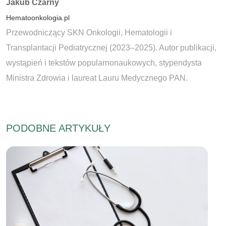
Autorzy:
Jakub Czarny
Hematoonkologia.pl
Przewodniczący SKN Onkologii, Hematologii i
Transplantacji Pediatrycznej (2023–2025). Autor publikacji,
wystąpień i tekstów popularnonaukowych, stypendysta
Ministra Zdrowia i laureat Lauru Medycznego PAN.
PODOBNE ARTYKUŁY