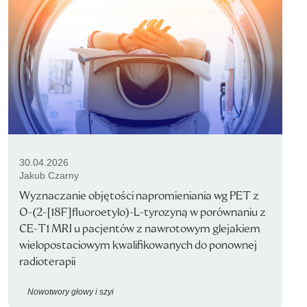
30.04.2026
Jakub Czarny
Wyznaczanie objętości napromieniania wg PET z
O-(2-[18F]fluoroetylo)-L-tyrozyną w porównaniu z
CE-T1 MRI u pacjentów z nawrotowym glejakiem
wielopostaciowym kwalifikowanych do ponownej
radioterapii
Nowotwory głowy i szyi