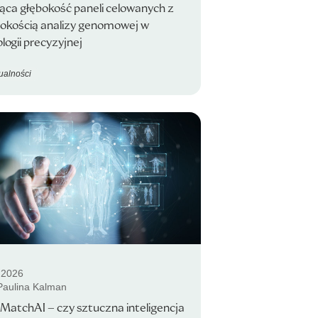
ąca głębokość paneli celowanych z
rokością analizy genomowej w
logii precyzyjnej
ualności
.2026
 Paulina Kalman
lMatchAI – czy sztuczna inteligencja