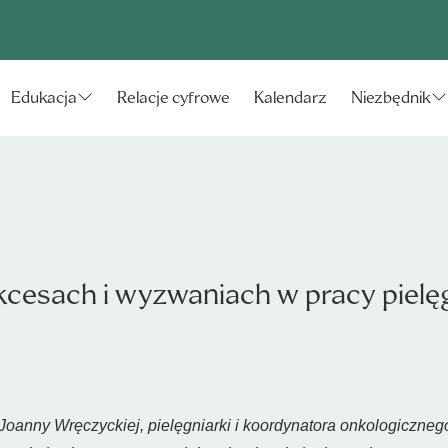
Relacje cyfrowe
Kalendarz
Edukacja
Niezbędnik
cesach i wyzwaniach w pracy pielęg
oanny Wręczyckiej, pielęgniarki i koordynatora onkologiczn