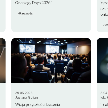
Oncology Days 2026!
łącz
sze
Aktualności
onko
Akt
29.05.2026
8.04
Justyna Golian
lek.
Wizja przyszłości leczenia
Tria