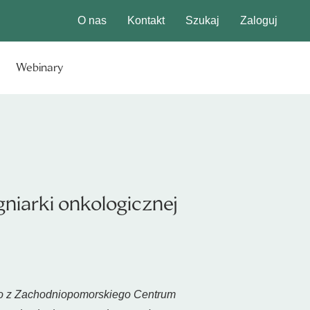
O nas
Kontakt
Szukaj
Zaloguj
Webinary
niarki onkologicznej
ego z Zachodniopomorskiego Centrum